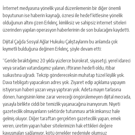
İnternet medyasına yönelik yasal düzenlemenin bir diğer önemli
boyutunun ise haberin kaynağı, öznesi ile hedef kitlesine yönelik
olduğunun altını çizen Erkılınç, kimliksiz ve sahipsiz internet siteleri
üzerinden yapılan operasyon haberlerinin de son bulacağını kaydetti.
Dijital Çağda Sosyal Ağlar Hukuku Çalıştaylarını bu anlamda çok
kıymetli bulduğuna değinen Erkılınç, şöyle devam etti:
“Geride bıraktığımız 20 yılda yüzlerce bürokrat, siyasetçi, yerel idareci
veya sıradan vatandaşımız yalanın, iftiranın hedefi oldu, itibar
suikastına uğradı. Tekzip göndereceksin muhatap tüzel kişilik yok.
Dava tebligatı yapacaksın adres yok. Ziyaret edip açıklama yapayım
istiyorsun haberi yazan veya yaptıran yok. Adeta mayın tarlasına
dönen, hangisinin kime zarar vereceği öngörülemeyen dijital mecrada,
yasayla birlikte ciddi bir temizlik yaşanacağına inanıyorum. Niyeti
gazetecilik olmayanların sektörde tutunması artık imkansız hale
gelmiş oluyor. Diğer taraftan gerçekten gazetecilik yapan, emek
veren, üretim yapan haber sitelerimizin hak ettikleri değere
kavuşmaları sağlanıyor, kötü örnekler nedeniyle olumsuz