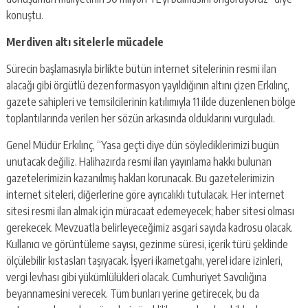
konuştu.
Merdiven altı sitelerle mücadele
Sürecin başlamasıyla birlikte bütün internet sitelerinin resmi ilan
alacağı gibi örgütlü dezenformasyon yayıldığının altını çizen Erkılınç,
gazete sahipleri ve temsilcilerinin katılımıyla 11 ilde düzenlenen bölge
toplantılarında verilen her sözün arkasında olduklarını vurguladı.
Genel Müdür Erkılınç, “Yasa geçti diye dün söylediklerimizi bugün
unutacak değiliz. Halihazırda resmi ilan yayınlama hakkı bulunan
gazetelerimizin kazanılmış hakları korunacak. Bu gazetelerimizin
internet siteleri, diğerlerine göre ayrıcalıklı tutulacak. Her internet
sitesi resmi ilan almak için müracaat edemeyecek; haber sitesi olması
gerekecek. Mevzuatla belirleyeceğimiz asgari sayıda kadrosu olacak.
Kullanıcı ve görüntüleme sayısı, gezinme süresi, içerik türü şeklinde
ölçülebilir kıstasları taşıyacak. İşyeri ikametgahı, yerel idare izinleri,
vergi levhası gibi yükümlülükleri olacak. Cumhuriyet Savcılığına
beyannamesini verecek. Tüm bunları yerine getirecek, bu da