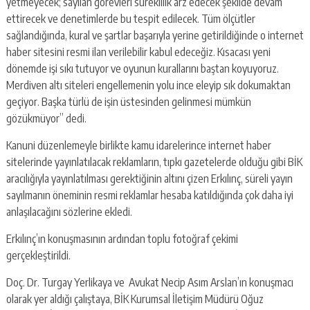
yetmeyecek; sayılan görevleri süreklilik arz edecek şekilde devam
ettirecek ve denetimlerde bu tespit edilecek. Tüm ölçütler
sağlandığında, kural ve şartlar başarıyla yerine getirildiğinde o internet
haber sitesini resmi ilan verilebilir kabul edeceğiz. Kısacası yeni
dönemde işi sıkı tutuyor ve oyunun kurallarını baştan koyuyoruz.
Merdiven altı siteleri engellemenin yolu ince eleyip sık dokumaktan
geçiyor. Başka türlü de işin üstesinden gelinmesi mümkün
gözükmüyor” dedi.
Kanuni düzenlemeyle birlikte kamu idarelerince internet haber
sitelerinde yayınlatılacak reklamların, tıpkı gazetelerde olduğu gibi BİK
aracılığıyla yayınlatılması gerektiğinin altını çizen Erkılınç, süreli yayın
sayılmanın öneminin resmi reklamlar hesaba katıldığında çok daha iyi
anlaşılacağını sözlerine ekledi.
Erkılınç’ın konuşmasının ardından toplu fotoğraf çekimi
gerçekleştirildi.
Doç. Dr. Turgay Yerlikaya ve Avukat Necip Asım Arslan’ın konuşmacı
olarak yer aldığı çalıştaya, BİK Kurumsal İletişim Müdürü Oğuz