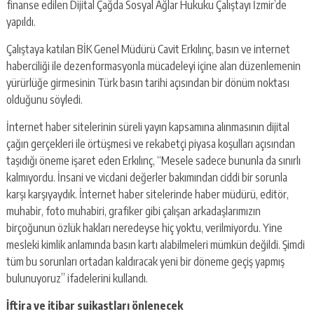
finanse edilen Dijital Çağda Sosyal Ağlar Hukuku Çalıştayı İzmir’de
yapıldı.
Çalıştaya katılan BİK Genel Müdürü Cavit Erkılınç, basın ve internet
haberciliği ile dezenformasyonla mücadeleyi içine alan düzenlemenin
yürürlüğe girmesinin Türk basın tarihi açısından bir dönüm noktası
olduğunu söyledi.
İnternet haber sitelerinin süreli yayın kapsamına alınmasının dijital
çağın gerçekleri ile örtüşmesi ve rekabetçi piyasa koşulları açısından
taşıdığı öneme işaret eden Erkılınç, “Mesele sadece bununla da sınırlı
kalmıyordu. İnsani ve vicdani değerler bakımından ciddi bir sorunla
karşı karşıyaydık. İnternet haber sitelerinde haber müdürü, editör,
muhabir, foto muhabiri, grafiker gibi çalışan arkadaşlarımızın
birçoğunun özlük hakları neredeyse hiç yoktu, verilmiyordu. Yine
mesleki kimlik anlamında basın kartı alabilmeleri mümkün değildi. Şimdi
tüm bu sorunları ortadan kaldıracak yeni bir döneme geçiş yapmış
bulunuyoruz” ifadelerini kullandı.
İftira ve itibar suikastları önlenecek