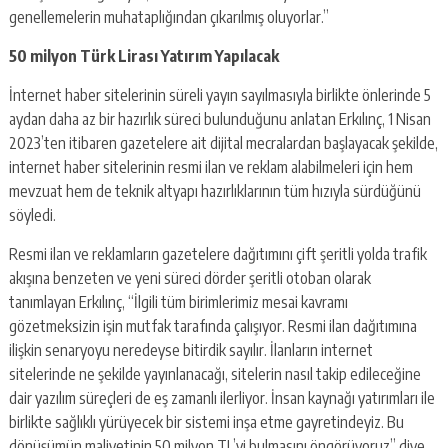
genellemelerin muhataplığından çıkarılmış oluyorlar.”
50 milyon Türk Lirası Yatırım Yapılacak
İnternet haber sitelerinin süreli yayın sayılmasıyla birlikte önlerinde 5
aydan daha az bir hazırlık süreci bulunduğunu anlatan Erkılınç, 1 Nisan
2023’ten itibaren gazetelere ait dijital mecralardan başlayacak şekilde,
internet haber sitelerinin resmi ilan ve reklam alabilmeleri için hem
mevzuat hem de teknik altyapı hazırlıklarının tüm hızıyla sürdüğünü
söyledi.
Resmi ilan ve reklamların gazetelere dağıtımını çift şeritli yolda trafik
akışına benzeten ve yeni süreci dörder şeritli otoban olarak
tanımlayan Erkılınç, “İlgili tüm birimlerimiz mesai kavramı
gözetmeksizin işin mutfak tarafında çalışıyor. Resmi ilan dağıtımına
ilişkin senaryoyu neredeyse bitirdik sayılır. İlanların internet
sitelerinde ne şekilde yayınlanacağı, sitelerin nasıl takip edileceğine
dair yazılım süreçleri de eş zamanlı ilerliyor. İnsan kaynağı yatırımları ile
birlikte sağlıklı yürüyecek bir sistemi inşa etme gayretindeyiz. Bu
dönüşümün maliyetinin 50 milyon TL’yi bulmasını öngörüyoruz” diye