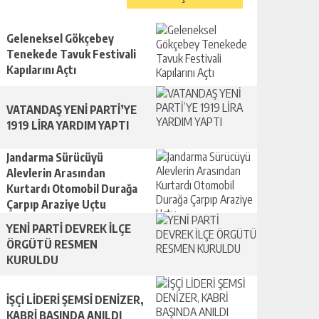
Geleneksel Gökçebey
Tenekede Tavuk Festivali
Kapılarını Açtı
VATANDAŞ YENİ PARTİ’YE
1919 LİRA YARDIM YAPTI
Jandarma Sürücüyü
Alevlerin Arasından
Kurtardı Otomobil Durağa
Çarpıp Araziye Uçtu
YENİ PARTİ DEVREK İLÇE
ÖRGÜTÜ RESMEN
KURULDU
İŞÇİ LİDERİ ŞEMSİ DENİZER,
KABRİ BAŞINDA ANILDI