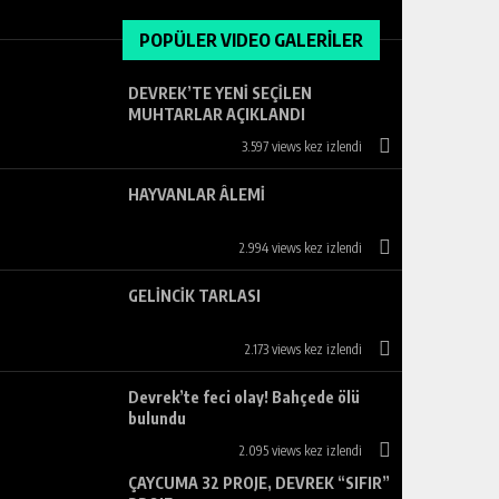
POPÜLER VIDEO GALERİLER
DEVREK’TE YENİ SEÇİLEN
MUHTARLAR AÇIKLANDI
3.597 views kez izlendi
HAYVANLAR ÂLEMİ
2.994 views kez izlendi
GELİNCİK TARLASI
2.173 views kez izlendi
Devrek’te feci olay! Bahçede ölü
bulundu
2.095 views kez izlendi
ÇAYCUMA 32 PROJE, DEVREK “SIFIR”