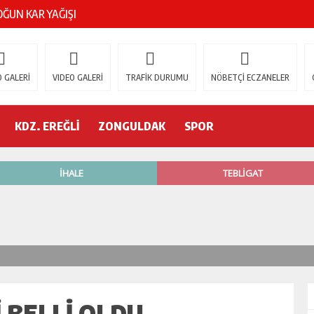
ŞOK ÖLÜM
gür Özel
 GALERİ
VIDEO GALERİ
TRAFİK DURUMU
NÖBETÇİ ECZANELER
 İSTİFA!
KDZ. EREĞLİ
ZONGULDAK
SPOR
AK’A GELİYOR!
’nde neler oluyor?
R ETTİ
ŞÇİ GÖÇÜK ALTINDA!
 BELLİ OLDU