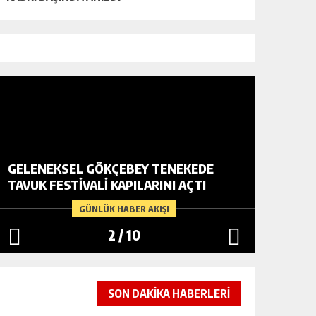
GELENEKSEL GÖKÇEBEY TENEKEDE
VATANDA
TAVUK FESTIVALI KAPILARINI AÇTI
YARDIM
GÜNLÜK HABER AKIŞI
2
/
10
SON DAKİKA HABERLERİ