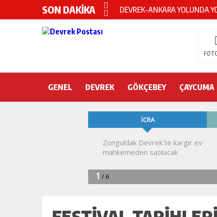
SON DAKİKA
Devrek KYK yurdunda intihar!
DEVREK’TE OTEL ODASINDA 
CHP’nin yeni genel başkanı Öz
FOTO
DEVREK BELEDİYESPOR’DA ŞOK
GENEL
DEVREK
DEVREK’TE YANGIN PANİĞİ
GÖKÇEBEY
ÇAYCUMA
KURA İÇİN 2 BAKAN ZONGULD
Devrek Engelsiz Yaşam Merkezi
DEVREK ÇATAKLI’YA TEŞEKKÜ
TTK’DA GÖÇÜK! ÇOK SAYIDA İ
FESTİVAL TARİHLERİ