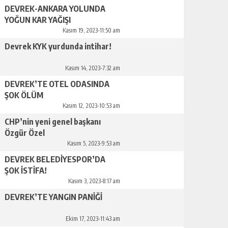
DEVREK-ANKARA YOLUNDA
YOĞUN KAR YAĞIŞI
Kasım 19, 2023-11:50 am
Devrek KYK yurdunda intihar!
Kasım 14, 2023-7:32 am
DEVREK’TE OTEL ODASINDA
ŞOK ÖLÜM
Kasım 12, 2023-10:53 am
CHP’nin yeni genel başkanı
Özgür Özel
Kasım 5, 2023-9:53 am
DEVREK BELEDİYESPOR’DA
ŞOK İSTİFA!
Kasım 3, 2023-8:17 am
DEVREK’TE YANGIN PANİĞİ
Ekim 17, 2023-11:43 am