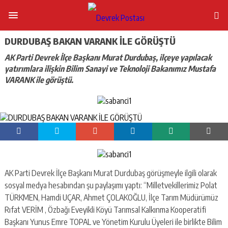
DURDUBAŞ BAKAN VARANK İLE GÖRÜŞTÜ
AK Parti Devrek İlçe Başkanı Murat Durdubaş, ilçeye yapılacak
yatırımlara ilişkin Bilim Sanayi ve Teknoloji Bakanımız Mustafa
VARANK ile görüştü.
AK Parti Devrek İlçe Başkanı Murat Durdubaş görüşmeyle ilgili olarak
sosyal medya hesabından şu paylaşımı yaptı: “Milletvekillerimiz Polat
TÜRKMEN, Hamdi UÇAR, Ahmet ÇOLAKOĞLU, İlçe Tarım Müdürümüz
Rıfat VERİM , Özbağı Eveyikli Köyü Tarımsal Kalkınma Kooperatifi
Başkanı Yunus Emre TOPAL ve Yönetim Kurulu Üyeleri ile birlikte Bilim