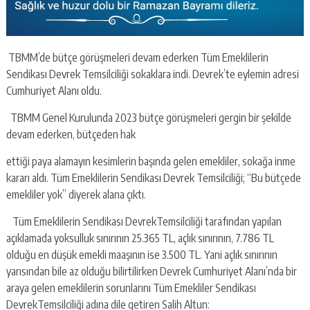
TBMM’de bütçe görüşmeleri devam ederken Tüm Emeklilerin
Sendikası Devrek Temsilciliği sokaklara indi. Devrek’te eylemin adresi
Cumhuriyet Alanı oldu.
TBMM Genel Kurulunda 2023 bütçe görüşmeleri gergin bir şekilde
devam ederken, bütçeden hak
ettiği paya alamayın kesimlerin başında gelen emekliler, sokağa inme
kararı aldı. Tüm Emeklilerin Sendikası Devrek Temsilciliği; “Bu bütçede
emekliler yok” diyerek alana çıktı.
Tüm Emeklilerin Sendikası DevrekTemsilciliği tarafından yapılan
açıklamada yoksulluk sınırının 25.365 TL, açlık sınırının, 7.786 TL
olduğu en düşük emekli maaşının ise 3.500 TL. Yani açlık sınırının
yarısından bile az olduğu bilirtilirken Devrek Cumhuriyet Alanı’nda bir
araya gelen emeklilerin sorunlarını Tüm Emekliler Sendikası
DevrekTemsilciliği adına dile getiren Salih Altun: