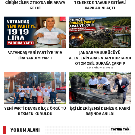
GİRİŞİMCİLER ZTSO’DA BİR ARAYA
TENEKEDE TAVUK FESTIVALI
GELDİ
KAPILARINI AÇTI
VATANDAŞ YENİ PARTİ’YE 1919
JANDARMA SÜRÜCÜYÜ
LİRA YARDIM YAPTI
ALEVLERIN ARASINDAN KURTARDI
OTOMOBIL DURAĞA ÇARPIP
ARAZIYE UÇTU
YENİ PARTİ DEVREK İLÇE ÖRGÜTÜ
İŞÇİ LİDERİ ŞEMSİ DENİZER, KABRİ
RESMEN KURULDU
BAŞINDA ANILDI
Yorum Yok
YORUM ALANI