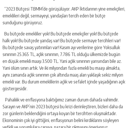
“2023 Bütçesi TBMM’de görüşülüyor. AKP İktidarının yine emekçileri,
emeklileri değil, sermayeyi, yandaşları tercih eden bir bütçe
sunduğunu görüyoruz.
Bu bütçede emekliler yok! Bu bütçede emekçiler yok! Bu bütçede
halk yok! Bu bütçede yandaş var! Bu bütçede sermaye tercihleri var!
Bu bütçede savaş yatırımları var! Kasım ayı verilerine göre Yoksulluk
sınırının 25.365 TL, açlık sınırının, 7.786 TL olduğu ülkemizde bugün
en düşük emekli maaşı 3.500 TL. Yani açlık sınırının yarısından bile az.
Yani ölüm sınırı artık. Ve iki milyondan fazla emekli bu maaşı almakta,
aynı zamanda açlık sınırının çok altında maaş alan yaklaşık sekiz milyon
emekli var. Bu durum emeklilerin açlık ve sefalet içinde yaşadığının açık
göstergesidir.
Pahalılık ve enflasyona baktığımız zaman durum dahada vahimdir.
Sarayın ve AKP’nin 2023 bütçesi bu krizi derinleştiren, bizleri daha da
zor günlerin beklendiğini ortaya koyan bir tercihten oluşmaktadır.
Ekonominin çok iyi gittiğini, enflasyonun belini kırdıklarını söyleyen
yetkili ve sorumlulara çarşıya, pazara bir çıkmasını öneriyoruz.