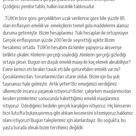
Çizdiğiniz pembe tablo, halkın karanlık tablosudur.
TÜİK’in bize göre gerçeklikten uzak verilerine göre bile yüzde 85
olan enflasyon emekli ve emekçilerin temel gıda maddelerini alamaz
duruma getirmiştir. Bizim hesaplarımız Tüik hesapları ile örtüşmüyor.
Gerçek enflasyonun yüzde 200’lerde seyrettiği açıktır.Bizim
hesabımız ortada. TUİK’in hesabını da kimler yapıyorsa alısverişe
birlikte çıkalım. Kimlerin gerçeği söylediği ,Kimlerin gerçeği gizlediği
ortaya çıksın. Bugün en düşük emekli maaşı ile kaç ekmek alınabiliyor?
Evine kırmızı eti bırakın tavuk eti bile götürebilen emekli var mı?
Çocuklarımızdan, torunlarımızdan utanır olduk. Bizim için bu yük
taşınamaz hale gelmiştir. Artık yeter! Biz emeğimizi verdiğimiz
ülkemizde insanca yaşamak istiyoruz! Bizler, çalışırken maaşlarımızdan
kesilen primlerimiz sonucunda hakettiğimiz emekli maaşlarımızı
istiyoruz. Ödediğimiz bedelin gerçek karşılığını istiyoruz. Hiç kimsenin
bize lütufta bulunuyormuş gibi ahkam kesmesini istemiyoruz,hakkımız
olanı istiyoruz! Bugün taleplerimiz için alanlardayız. Bu soğukta, bu
yaşta burada olmak bizim tercihimiz değildir.