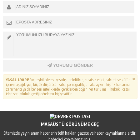
YORUMU GÖNDER
YASAL UYARI!
Suç teşkil edecek, yasadışı, tehditkar, rahatsız edici, hakaret ve küfür
içeren, aşağılayıcı, küçük düşürücü, kaba, pornografik, ahlaka aykırı, kişilik haklarına
zarar verici ya da benzeri niteliklerde içeriklerden doğan her türlü mali, hukuki, cezai,
idari sorumluluk içeriği gönderen kişiye aittir.
MASAÜSTÜ GÖRÜNÜME GEÇ
Sitemizde yayınlanan haberlerin telif hakları gazete ve haber kaynaklarına aittir,
haberleri kopyalamayınız.