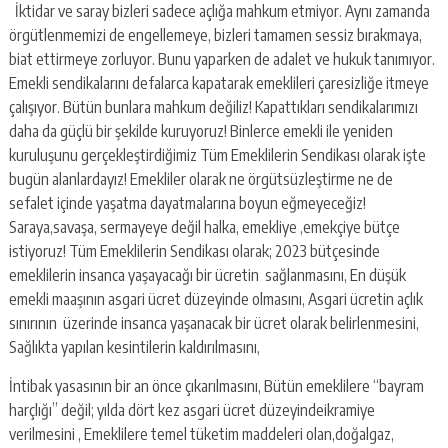
İktidar ve saray bizleri sadece açlığa mahkum etmiyor. Aynı zamanda
örgütlenmemizi de engellemeye, bizleri tamamen sessiz bırakmaya,
biat ettirmeye zorluyor. Bunu yaparken de adalet ve hukuk tanımıyor.
Emekli sendikalarını defalarca kapatarak emeklileri çaresizliğe itmeye
çalışıyor. Bütün bunlara mahkum değiliz! Kapattıkları sendikalarımızı
daha da güçlü bir şekilde kuruyoruz! Binlerce emekli ile yeniden
kuruluşunu gerçekleştirdiğimiz Tüm Emeklilerin Sendikası olarak işte
bugün alanlardayız! Emekliler olarak ne örgütsüzleştirme ne de
sefalet içinde yaşatma dayatmalarına boyun eğmeyeceğiz!
Saraya,savaşa, sermayeye değil halka, emekliye ,emekçiye bütçe
istiyoruz! Tüm Emeklilerin Sendikası olarak; 2023 bütçesinde
emeklilerin insanca yaşayacağı bir ücretin sağlanmasını, En düşük
emekli maaşının asgari ücret düzeyinde olmasını, Asgari ücretin açlık
sınırının üzerinde insanca yaşanacak bir ücret olarak belirlenmesini,
Sağlıkta yapılan kesintilerin kaldırılmasını,
İntibak yasasının bir an önce çıkarılmasını, Bütün emeklilere “bayram
harçlığı” değil; yılda dört kez asgari ücret düzeyindeikramiye
verilmesini , Emeklilere temel tüketim maddeleri olan,doğalgaz,