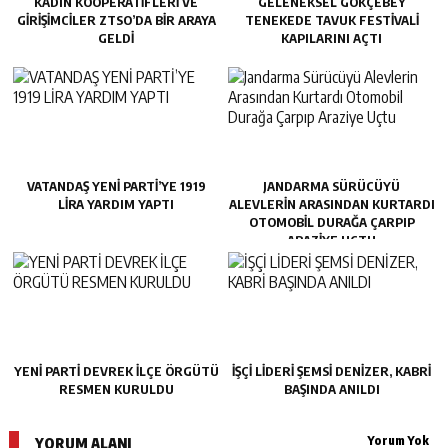
KADIN KOOPERATİFLERİ VE
GELENEKSEL GÖKÇEBEY
GİRİŞİMCİLER ZTSO’DA BİR ARAYA
TENEKEDE TAVUK FESTIVALI
GELDİ
KAPILARINI AÇTI
VATANDAŞ YENİ PARTİ’YE 1919
JANDARMA SÜRÜCÜYÜ
LİRA YARDIM YAPTI
ALEVLERIN ARASINDAN KURTARDI
OTOMOBIL DURAĞA ÇARPIP
ARAZIYE UÇTU
YENİ PARTİ DEVREK İLÇE ÖRGÜTÜ
İŞÇİ LİDERİ ŞEMSİ DENİZER, KABRİ
RESMEN KURULDU
BAŞINDA ANILDI
Yorum Yok
YORUM ALANI