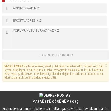
YORUMU GÖNDER
YASAL UYARI!
Suç teşkil edecek, yasadışı, tehditkar, rahatsız edici, hakaret ve küfür
içeren, aşağılayıcı, küçük düşürücü, kaba, pornografik, ahlaka aykırı, kişilik haklarına
zarar verici ya da benzeri niteliklerde içeriklerden doğan her türlü mali, hukuki, cezai,
idari sorumluluk içeriği gönderen kişiye aittir.
MASAÜSTÜ GÖRÜNÜME GEÇ
Sitemizde yayınlanan haberlerin telif hakları gazete ve haber kaynaklarına aittir,