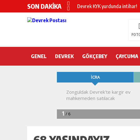
SON DAKİKA
Devrek KYK yurdunda intihar!
DEVREK’TE OTEL ODASINDA 
CHP’nin yeni genel başkanı Öz
FOTO
DEVREK BELEDİYESPOR’DA ŞOK
GENEL
DEVREK
DEVREK’TE YANGIN PANİĞİ
GÖKÇEBEY
ÇAYCUMA
KURA İÇİN 2 BAKAN ZONGULD
Devrek Engelsiz Yaşam Merkezi
DEVREK ÇATAKLI’YA TEŞEKKÜ
TTK’DA GÖÇÜK! ÇOK SAYIDA İ
68 YAŞINDAYIZ