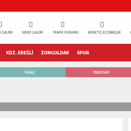
ŞOK ÖLÜM
gür Özel
 GALERİ
VIDEO GALERİ
TRAFİK DURUMU
NÖBETÇİ ECZANELER
 İSTİFA!
KDZ. EREĞLİ
ZONGULDAK
SPOR
AK’A GELİYOR!
’nde neler oluyor?
R ETTİ
ŞÇİ GÖÇÜK ALTINDA!