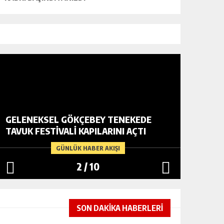
GELENEKSEL GÖKÇEBEY TENEKEDE
VATANDA
TAVUK FESTIVALI KAPILARINI AÇTI
YARDIM
GÜNLÜK HABER AKIŞI
2
/
10
SON DAKİKA HABERLERİ