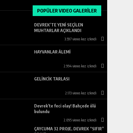
POPÜLER VIDEO GALERİLER
DEVREK’TE YENİ SEÇİLEN
MUHTARLAR AÇIKLANDI
3.597 views kez izlendi
HAYVANLAR ÂLEMİ
2.994 views kez izlendi
GELİNCİK TARLASI
2.173 views kez izlendi
Devrek’te feci olay! Bahçede ölü
bulundu
2.095 views kez izlendi
ÇAYCUMA 32 PROJE, DEVREK “SIFIR”