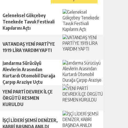
Geleneksel Gökçebey
Tenekede Tavuk Festivali
Kapılarını Açtı
VATANDAŞ YENİ PARTİ’YE
1919 LİRA YARDIM YAPTI
Jandarma Sürücüyü
Alevlerin Arasından
Kurtardı Otomobil Durağa
Çarpıp Araziye Uçtu
YENİ PARTİ DEVREK İLÇE
ÖRGÜTÜ RESMEN
KURULDU
İŞÇİ LİDERİ ŞEMSİ DENİZER,
KABRİ BAŞINDA ANILDI