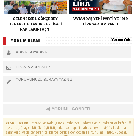
GELENEKSEL GÖKÇEBEY
VATANDAŞ YENİ PARTİ’YE 1919
TENEKEDE TAVUK FESTIVALI
LİRA YARDIM YAPTI
KAPILARINI AÇTI
Yorum Yok
YORUM ALANI
YORUMU GÖNDER
YASAL UYARI!
Suç teşkil edecek, yasadışı, tehditkar, rahatsız edici, hakaret ve küfür
içeren, aşağılayıcı, küçük düşürücü, kaba, pornografik, ahlaka aykırı, kişilik haklarına
zarar verici ya da benzeri niteliklerde içeriklerden doğan her türlü mali, hukuki, cezai,