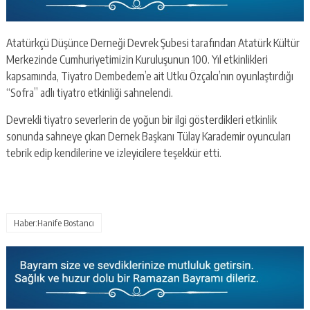
Atatürkçü Düşünce Derneği Devrek Şubesi tarafından Atatürk Kültür
Merkezinde Cumhuriyetimizin Kuruluşunun 100. Yıl etkinlikleri
kapsamında, Tiyatro Dembedem’e ait Utku Özçalcı’nın oyunlaştırdığı
“Sofra” adlı tiyatro etkinliği sahnelendi.
Devrekli tiyatro severlerin de yoğun bir ilgi gösterdikleri etkinlik
sonunda sahneye çıkan Dernek Başkanı Tülay Karademir oyuncuları
tebrik edip kendilerine ve izleyicilere teşekkür etti.
Haber:Hanife Bostancı