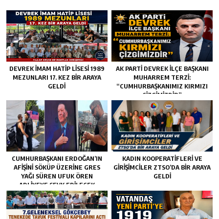
DEVREK İMAM HATİP LİSESİ 1989
AK PARTİ DEVREK İLÇE BAŞKANI
MEZUNLARI 17. KEZ BİR ARAYA
MUHARREM TERZİ:
GELDİ
“CUMHURBAŞKANIMIZ KIRMIZI
ÇİZGİMİZDİR”
CUMHURBAŞKANI ERDOĞAN’IN
KADIN KOOPERATİFLERİ VE
AFIŞINI SÖKÜP ÜZERINE GRES
GİRİŞİMCİLER ZTSO’DA BİR ARAYA
YAĞI SÜREN UFUK ÖREN
GELDİ
ADLIYEYE SEVK EDILECEK