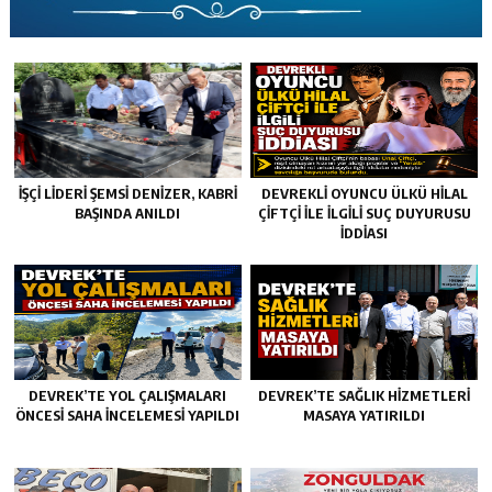
İŞÇİ LİDERİ ŞEMSİ DENİZER, KABRİ
DEVREKLİ OYUNCU ÜLKÜ HİLAL
BAŞINDA ANILDI
ÇİFTÇİ İLE İLGİLİ SUÇ DUYURUSU
İDDİASI
DEVREK’TE YOL ÇALIŞMALARI
DEVREK’TE SAĞLIK HIZMETLERI
ÖNCESI SAHA İNCELEMESI YAPILDI
MASAYA YATIRILDI