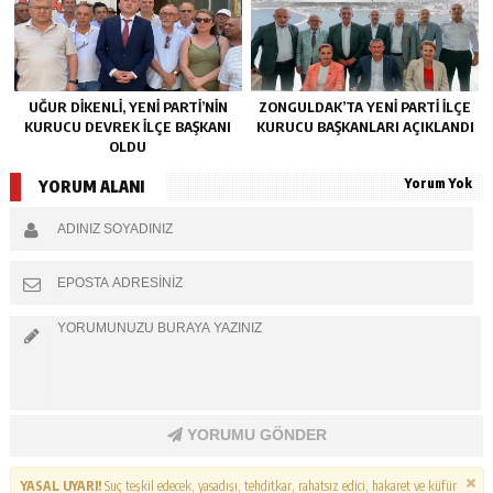
UĞUR DİKENLİ, YENİ PARTİ’NİN
ZONGULDAK’TA YENI PARTI İLÇE
KURUCU DEVREK İLÇE BAŞKANI
KURUCU BAŞKANLARI AÇIKLANDI
OLDU
Yorum Yok
YORUM ALANI
YORUMU GÖNDER
YASAL UYARI!
Suç teşkil edecek, yasadışı, tehditkar, rahatsız edici, hakaret ve küfür