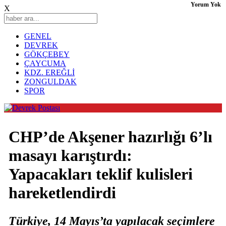
Yorum Yok
X
GENEL
DEVREK
GÖKÇEBEY
ÇAYCUMA
KDZ. EREĞLİ
ZONGULDAK
SPOR
CHP’de Akşener hazırlığı 6’lı
masayı karıştırdı:
Yapacakları teklif kulisleri
hareketlendirdi
Türkiye, 14 Mayıs’ta yapılacak seçimlere