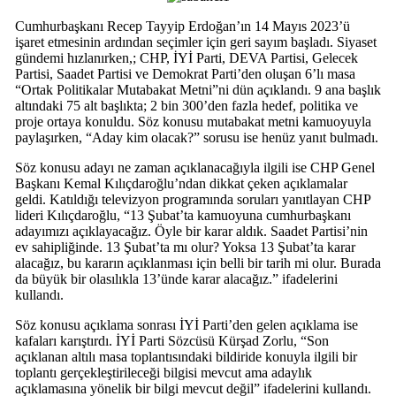
Cumhurbaşkanı Recep Tayyip Erdoğan’ın 14 Mayıs 2023’ü
işaret etmesinin ardından seçimler için geri sayım başladı. Siyaset
gündemi hızlanırken,; CHP, İYİ Parti, DEVA Partisi, Gelecek
Partisi, Saadet Partisi ve Demokrat Parti’den oluşan 6’lı masa
“Ortak Politikalar Mutabakat Metni”ni dün açıklandı. 9 ana başlık
altındaki 75 alt başlıkta; 2 bin 300’den fazla hedef, politika ve
proje ortaya konuldu. Söz konusu mutabakat metni kamuoyuyla
paylaşırken, “Aday kim olacak?” sorusu ise henüz yanıt bulmadı.
Söz konusu adayı ne zaman açıklanacağıyla ilgili ise CHP Genel
Başkanı Kemal Kılıçdaroğlu’ndan dikkat çeken açıklamalar
geldi. Katıldığı televizyon programında soruları yanıtlayan CHP
lideri Kılıçdaroğlu, “13 Şubat’ta kamuoyuna cumhurbaşkanı
adayımızı açıklayacağız. Öyle bir karar aldık. Saadet Partisi’nin
ev sahipliğinde. 13 Şubat’ta mı olur? Yoksa 13 Şubat’ta karar
alacağız, bu kararın açıklanması için belli bir tarih mi olur. Burada
da büyük bir olasılıkla 13’ünde karar alacağız.” ifadelerini
kullandı.
Söz konusu açıklama sonrası İYİ Parti’den gelen açıklama ise
kafaları karıştırdı. İYİ Parti Sözcüsü Kürşad Zorlu, “Son
açıklanan altılı masa toplantısındaki bildiride konuyla ilgili bir
toplantı gerçekleştirileceği bilgisi mevcut ama adaylık
açıklamasına yönelik bir bilgi mevcut değil” ifadelerini kullandı.