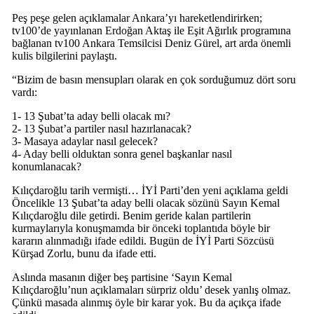
Peş peşe gelen açıklamalar Ankara’yı hareketlendirirken;
tv100’de yayınlanan Erdoğan Aktaş ile Eşit Ağırlık programına
bağlanan tv100 Ankara Temsilcisi Deniz Gürel, art arda önemli
kulis bilgilerini paylaştı.
“Bizim de basın mensupları olarak en çok sorduğumuz dört soru
vardı:
1- 13 Şubat’ta aday belli olacak mı?
2- 13 Şubat’a partiler nasıl hazırlanacak?
3- Masaya adaylar nasıl gelecek?
4- Aday belli olduktan sonra genel başkanlar nasıl
konumlanacak?
Kılıçdaroğlu tarih vermişti… İYİ Parti’den yeni açıklama geldi
Öncelikle 13 Şubat’ta aday belli olacak sözünü Sayın Kemal
Kılıçdaroğlu dile getirdi. Benim geride kalan partilerin
kurmaylarıyla konuşmamda bir önceki toplantıda böyle bir
kararın alınmadığı ifade edildi. Bugün de İYİ Parti Sözcüsü
Kürşad Zorlu, bunu da ifade etti.
Aslında masanın diğer beş partisine ‘Sayın Kemal
Kılıçdaroğlu’nun açıklamaları sürpriz oldu’ desek yanlış olmaz.
Çünkü masada alınmış öyle bir karar yok. Bu da açıkça ifade