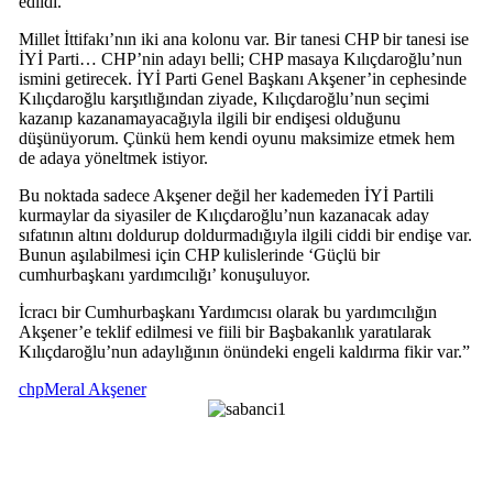
edildi.
Millet İttifakı’nın iki ana kolonu var. Bir tanesi CHP bir tanesi ise
İYİ Parti… CHP’nin adayı belli; CHP masaya Kılıçdaroğlu’nun
ismini getirecek. İYİ Parti Genel Başkanı Akşener’in cephesinde
Kılıçdaroğlu karşıtlığından ziyade, Kılıçdaroğlu’nun seçimi
kazanıp kazanamayacağıyla ilgili bir endişesi olduğunu
düşünüyorum. Çünkü hem kendi oyunu maksimize etmek hem
de adaya yöneltmek istiyor.
Bu noktada sadece Akşener değil her kademeden İYİ Partili
kurmaylar da siyasiler de Kılıçdaroğlu’nun kazanacak aday
sıfatının altını doldurup doldurmadığıyla ilgili ciddi bir endişe var.
Bunun aşılabilmesi için CHP kulislerinde ‘Güçlü bir
cumhurbaşkanı yardımcılığı’ konuşuluyor.
İcracı bir Cumhurbaşkanı Yardımcısı olarak bu yardımcılığın
Akşener’e teklif edilmesi ve fiili bir Başbakanlık yaratılarak
Kılıçdaroğlu’nun adaylığının önündeki engeli kaldırma fikir var.”
chp
Meral Akşener