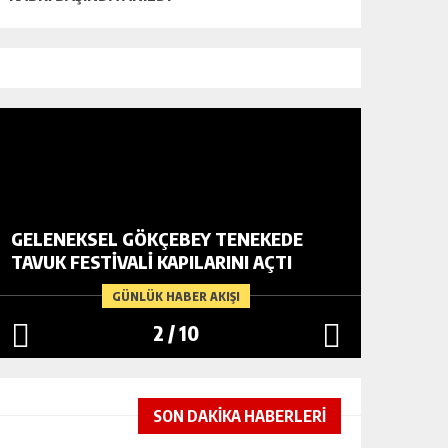
GELENEKSEL GÖKÇEBEY TENEKEDE
VATANDA
TAVUK FESTIVALI KAPILARINI AÇTI
YARDIM
GÜNLÜK HABER AKIŞI
2
/
10
SON DAKİKA HABERLERİ