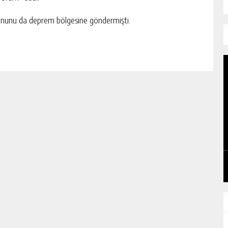
nunu da deprem bölgesine göndermişti.
KADIN KOOPERATİFLERİ VE
GİRİŞİMCİLER ZTSO’DA BİR ARAYA
GELDİ
GÜNLÜK HABER AKIŞI