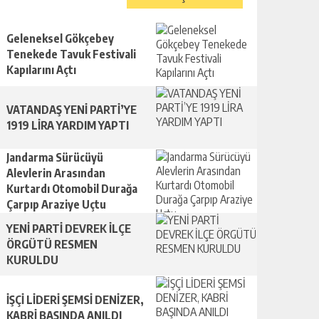
Geleneksel Gökçebey
Tenekede Tavuk Festivali
Kapılarını Açtı
VATANDAŞ YENİ PARTİ’YE
1919 LİRA YARDIM YAPTI
Jandarma Sürücüyü
Alevlerin Arasından
Kurtardı Otomobil Durağa
Çarpıp Araziye Uçtu
YENİ PARTİ DEVREK İLÇE
ÖRGÜTÜ RESMEN
KURULDU
İŞÇİ LİDERİ ŞEMSİ DENİZER,
KABRİ BAŞINDA ANILDI