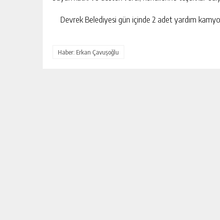
Devrek Belediyesi gün içinde 2 adet yardım kamyo
Haber: Erkan Çavuşoğlu
DEVREK’TE SAĞLIK HIZMETLERI
MASAYA YATIRILDI
GÜNLÜK HABER AKIŞI