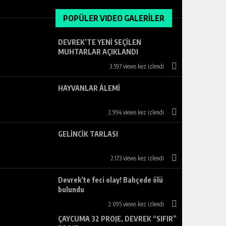
POPÜLER VIDEO GALERİLER
DEVREK’TE YENİ SEÇİLEN
MUHTARLAR AÇIKLANDI
3.597 views kez izlendi
HAYVANLAR ÂLEMİ
2.994 views kez izlendi
GELİNCİK TARLASI
2.173 views kez izlendi
Devrek’te feci olay! Bahçede ölü
bulundu
2.095 views kez izlendi
ÇAYCUMA 32 PROJE, DEVREK “SIFIR”