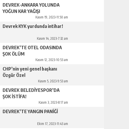
DEVREK-ANKARA YOLUNDA
YOĞUN KAR YAĞIŞI
Kasım 19, 2023-11:50 am
Devrek KYK yurdunda intihar!
Kasım 14, 2023-7:32 am
DEVREK’TE OTEL ODASINDA
ŞOK ÖLÜM
Kasım 12, 2023-10:53 am
CHP’nin yeni genel başkanı
Özgür Özel
Kasım 5, 2023-9:53 am
DEVREK BELEDİYESPOR’DA
ŞOK İSTİFA!
Kasım 3, 2023-8:17 am
DEVREK’TE YANGIN PANİĞİ
Ekim 17, 2023-11:43 am