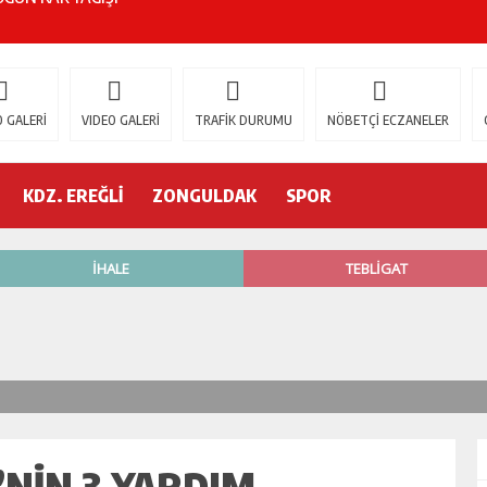
ŞOK ÖLÜM
gür Özel
 GALERİ
VIDEO GALERİ
TRAFİK DURUMU
NÖBETÇİ ECZANELER
 İSTİFA!
KDZ. EREĞLİ
ZONGULDAK
SPOR
AK’A GELİYOR!
’nde neler oluyor?
R ETTİ
ŞÇİ GÖÇÜK ALTINDA!
’NİN 3.YARDIM