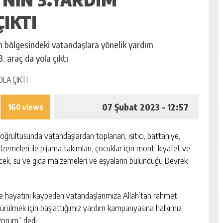
IKTI
m bölgesindeki vatandaşlara yönelik yardım
 araç da yola çıktı
07 Şubat 2023 - 12:57
160 views
oğrultusunda vatandaşlardan toplanan, ısıtıcı, battaniye,
lzemeleri ile pijama takımları, çocuklar için mont, kıyafet ve
ecek, su ve gıda malzemeleri ve eşyaların bulunduğu Devrek
hayatını kaybeden vatandaşlarımıza Allah’tan rahmet,
ötürülmek için başlattığımız yardım kampanyasına halkımız
yorum” dedi.