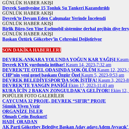
GÜNLÜK HABER AKIŞI
Devrek Şantiyesine 15 Tonluk Su Tankeri Kazandırıldı
GÜNLÜK HABER AKIŞI
Devrek’te Devam Eden Çalışmalar Yerinde İncelendi
GÜNLÜK HABER AKIŞI
Birlik Büro-Sen Yine Eşelmobil sistemine derhal geçilsin diye ferya
GÜNLÜK HABER AKIŞI
Başkan Öztürk Gökçebey’in Çehresini Değiştiriyor
SON DAKİKA HABERLERİ
DEVREK-ANKARA YOLUNDA YOĞUN KAR YAĞIŞI
Kasım 
Devrek KYK yurdunda intihar!
Kasım 14, 2023-7:32 am
DEVREK’TE OTEL ODASINDA ŞOK ÖLÜM
Kasım 12, 2023-
CHP’nin yeni genel başkanı Özgür Özel
Kasım 5, 2023-9:53 am
DEVREK BELEDİYESPOR’DA ŞOK İSTİFA!
Kasım 3, 2023-8
DEVREK’TE YANGIN PANİĞİ
Ekim 17, 2023-11:43 am
KURA İÇİN 2 BAKAN ZONGULDAK’A GELİYOR!
Ekim 12,
POPÜLER FOTO GALERİLER
ÇAYCUMA 32 PROJE, DEVREK “SIFIR” PROJE
Sümük Yiyen Vezir
ORGANİZE İŞLER
Olmadı Çetin Bozkurt!
HADİ ORADAN
AK Parti Gökçebey Belediye Başkan Aday adayı Adem Ayvacık’