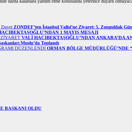
n­de darda ka­lan­la­ra yar­dım etme ko­nu­sun­da ye­te­rin­ce du­yar­lı ol­ma­ya­
ZONDEF’ten İstanbul Valisi’ne Ziyaret: 5. Zonguldak Günl
HACIBEKTAŞOĞLU’NDAN 1 MAYIS MESAJI
VALİ HACIBEKTAŞOĞLU’NDAN ANKARA’DA A
Başkanları Muslu’da Toplandı
ORMAN BÖLGE MÜDÜRLÜĞÜ’NDE “
ÇE BAŞKANI OLDU