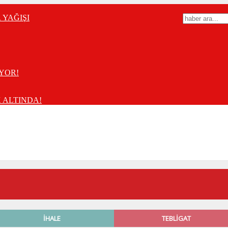
YAĞIŞI
YOR!
 ALTINDA!