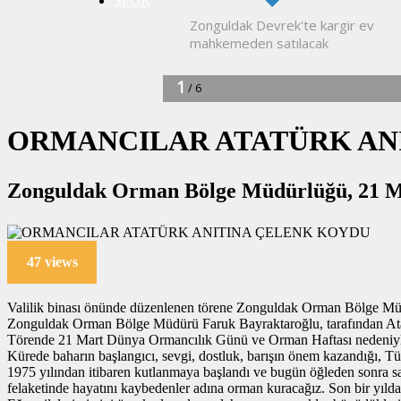
SPOR
ORMANCILAR ATATÜRK AN
Zonguldak Orman Bölge Müdürlüğü, 21 Mar
47 views
Va­li­lik bi­na­sı önün­de dü­zen­le­nen tö­re­ne Zon­gul­dak Orman Bölge Mü­dü
Zon­gul­dak Orman Bölge Mü­dü­rü Faruk Bay­rak­ta­roğ­lu, ta­ra­fın­dan Ata­
Tö­ren­de 21 Mart Dünya Or­man­cı­lık Günü ve Orman Haf­ta­sı ne­de­niy­le
Kü­re­de ba­ha­rın baş­lan­gı­cı, sevgi, dost­luk, ba­rı­şın önem ka­zan­dı­ğı, 
1975 yı­lın­dan iti­ba­ren kut­lan­ma­ya baş­lan­dı ve bugün öğ­le­den sonra
fe­la­ke­tin­de ha­ya­tı­nı kay­be­den­ler adına orman ku­ra­ca­ğız. Son bir y