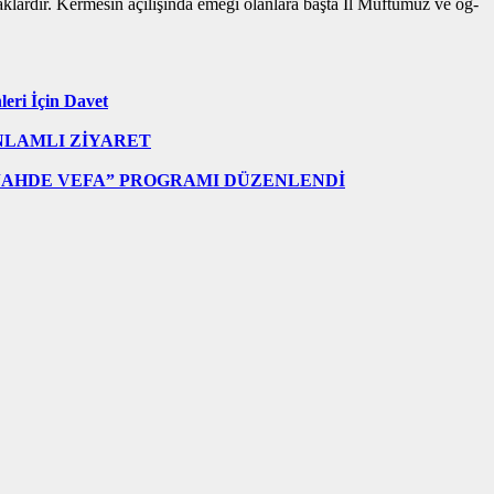
cak­lar­dır. Ker­me­sin açı­lı­şın­da emeği olan­la­ra başta İl Müf­tü­müz ve öğ­
eri İçin Davet
NLAMLI ZİYARET
AHDE VEFA” PROGRAMI DÜZENLENDİ