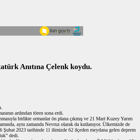
atürk Anıtına Çelenk koydu.
ı.
a­sı­nın ar­dın­dan tören sona erdi.
n­ma­sıy­la bir­lik­te or­man­lar ön plana çık­mış ve 21 Mart Kuzey Yarım
n­la­mın­da, aynı za­man­da Nev­ruz ola­rak da kut­la­nı­yor. Ül­ke­miz­de de
6 Şubat 2023 ta­ri­hin­de 11 ili­miz­de 62 il­çe­den mey­da­na gelen dep­rem
­duk” dedi.