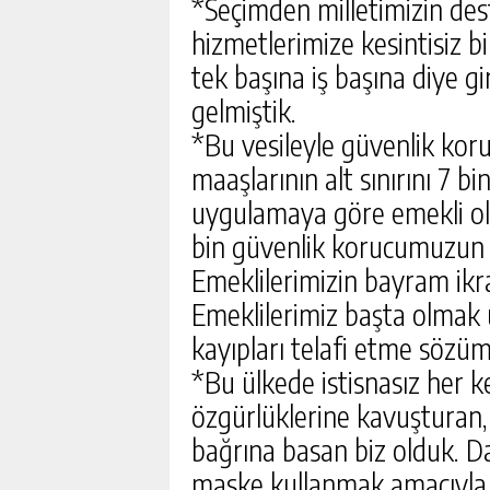
*Seçimden milletimizin dest
hizmetlerimize kesintisiz b
tek başına iş başına diye g
gelmiştik.
*Bu vesileyle güvenlik kor
maaşlarının alt sınırını 7 
uygulamaya göre emekli oldu
bin güvenlik korucumuzun d
Emeklilerimizin bayram ikram
Emeklilerimiz başta olmak 
kayıpları telafi etme sözü
*Bu ülkede istisnasız her k
özgürlüklerine kavuşturan, 
bağrına basan biz olduk. Dah
maske kullanmak amacıyla 