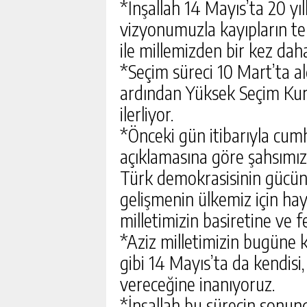
*İnşallah 14 Mayıs’ta 20 yıl
vizyonumuzla kayıpların tela
ile millemizden bir kez dah
*Seçim süreci 10 Mart’ta al
ardından Yüksek Seçim Kuru
ilerliyor.
*Önceki gün itibarıyla cumh
açıklamasına göre şahsımız
Türk demokrasisinin gücünü
gelişmenin ülkemiz için hayı
milletimizin basiretine ve 
*Aziz milletimizin bugüne 
gibi 14 Mayıs’ta da kendisi,
vereceğine inanıyoruz.
*İnşallah bu sürecin sonund