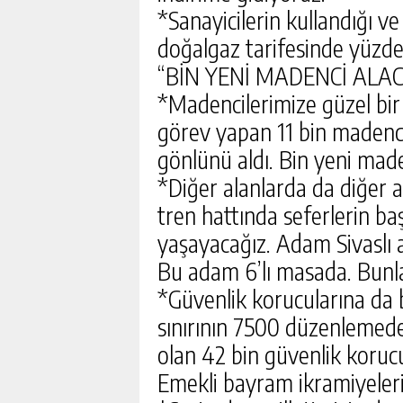
*Sanayicilerin kullandığı 
doğalgaz tarifesinde yüzde
“BİN YENİ MADENCİ ALAC
*Madencilerimize güzel bir
görev yapan 11 bin madenci
gönlünü aldı. Bin yeni made
*Diğer alanlarda da diğer a
tren hattında seferlerin b
yaşayacağız. Adam Sivaslı a
Bu adam 6’lı masada. Bunl
*Güvenlik korucularına da 
sınırının 7500 düzenlemed
olan 42 bin güvenlik koruc
Emekli bayram ikramiyelerin