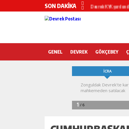
SON DAKİKA
Devrek KYK yurdunda
DEVREK’TE OTEL O
CHP’nin yeni genel 
DEVREK BELEDİYESP
GENEL
DEVREK
DEVREK’TE YANGIN 
GÖKÇEBEY
KURA İÇİN 2 BAKAN
Devrek Engelsiz Yaş
DEVREK ÇATAKLI’Y
TTK’DA GÖÇÜK! ÇOK
CUMHURBAŞKAN