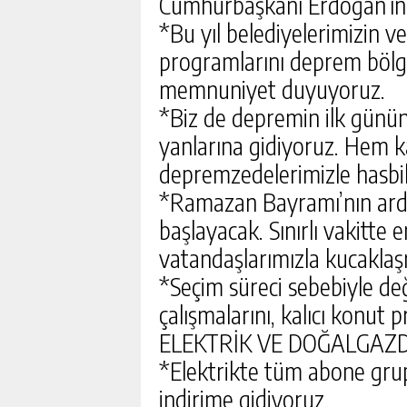
Cumhurbaşkanı Erdoğan’ın a
*Bu yıl belediyelerimizin 
programlarını deprem bölg
memnuniyet duyuyoruz.
*Biz de depremin ilk gününd
yanlarına gidiyoruz. Hem ka
depremzedelerimizle hasbih
*Ramazan Bayramı’nın ardı
DEVREK’TE SAĞLIK HIZM
başlayacak. Sınırlı vakitte e
MASAYA YATIRILDI
vatandaşlarımızla kucaklaş
GÜNLÜK HABER AK
*Seçim süreci sebebiyle de
çalışmalarını, kalıcı konut
ELEKTRİK VE DOĞALGAZD
*Elektrikte tüm abone grup
indirime gidiyoruz.