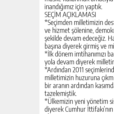
inandığımız için yaptık.
SEÇİM AÇIKLAMASI
*Seçimden milletimizin deste
ve hizmet şölenine, demokr
şekilde devam edeceğiz. Hat
başına diyerek girmiş ve mil
*İlk dönem imtihanımızı ba
yola devam diyerek milleti
*Ardından 2011 seçimlerind
milletimizin huzuruna çıkmış
bir aranın ardından kasımd
tazelemiştik.
*Ülkemizin yeni yönetim sis
diyerek Cumhur İttifakı’nın 