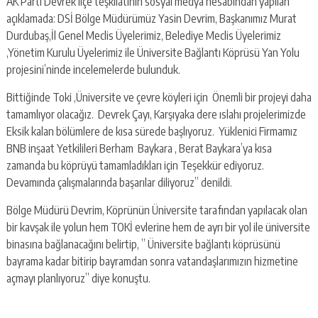
AK Parti Devrek ilçe teşkilatının sosyal medya hesabından yapılan
açıklamada: DSİ Bölge Müdürümüz Yasin Devrim, Başkanımız Murat
Durdubaş,İl Genel Meclis Üyelerimiz, Belediye Meclis Üyelerimiz
,Yönetim Kurulu Üyelerimiz ile Üniversite Bağlantı Köprüsü Yan Yolu
projesini’ninde incelemelerde bulunduk.
Bittiğinde Toki ,Üniversite ve çevre köyleri için Önemli bir projeyi daha
tamamlıyor olacağız. Devrek Çayı, Karşıyaka dere ıslahı projelerimizde
Eksik kalan bölümlere de kısa sürede başlıyoruz. Yüklenici Firmamız
BNB inşaat Yetkilileri Berham Baykara , Berat Baykara’ya kısa
zamanda bu köprüyü tamamladıkları için Teşekkür ediyoruz.
Devamında çalışmalarında başarılar diliyoruz” denildi.
Bölge Müdürü Devrim, Köprünün Üniversite tarafından yapılacak olan
bir kavşak ile yolun hem TOKİ evlerine hem de ayrı bir yol ile üniversite
binasına bağlanacağını belirtip, ” Üniversite bağlantı köprüsünü
bayrama kadar bitirip bayramdan sonra vatandaşlarımızın hizmetine
açmayı planlıyoruz” diye konuştu.