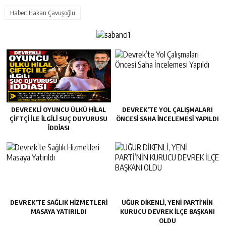
Haber: Hakan Çavuşoğlu
DEVREKLİ OYUNCU ÜLKÜ HİLAL
DEVREK’TE YOL ÇALIŞMALARI
ÇİFTÇİ İLE İLGİLİ SUÇ DUYURUSU
ÖNCESI SAHA İNCELEMESI YAPILDI
İDDİASI
DEVREK’TE SAĞLIK HIZMETLERI
UĞUR DİKENLİ, YENİ PARTİ’NİN
MASAYA YATIRILDI
KURUCU DEVREK İLÇE BAŞKANI
OLDU