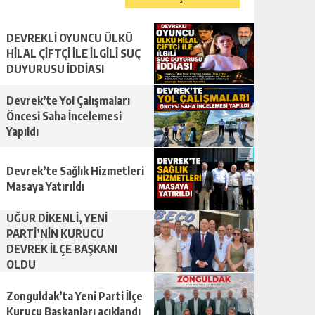
DEVREKLİ OYUNCU ÜLKÜ
HİLAL ÇİFTÇİ İLE İLGİLİ SUÇ
DUYURUSU İDDİASI
Devrek’te Yol Çalışmaları
Öncesi Saha İncelemesi
Yapıldı
Devrek’te Sağlık Hizmetleri
Masaya Yatırıldı
UĞUR DİKENLİ, YENİ
PARTİ’NİN KURUCU
DEVREK İLÇE BAŞKANI
OLDU
Zonguldak’ta Yeni Parti İlçe
Kurucu Başkanları açıklandı