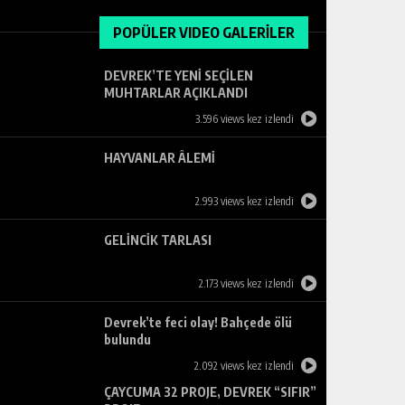
POPÜLER VIDEO GALERİLER
DEVREK’TE YENİ SEÇİLEN
MUHTARLAR AÇIKLANDI
3.596 views kez izlendi
HAYVANLAR ÂLEMİ
2.993 views kez izlendi
GELİNCİK TARLASI
2.173 views kez izlendi
Devrek’te feci olay! Bahçede ölü
bulundu
2.092 views kez izlendi
ÇAYCUMA 32 PROJE, DEVREK “SIFIR”