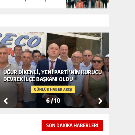
UĞUR DİKENLİ, YENİ PARTİ’NİN KURUCU
ZONGULD
DEVREK İLÇE BAŞKANI OLDU
KURUCU
GÜNLÜK HABER AKIŞI
6
/
10
SON DAKİKA HABERLERİ