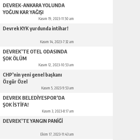
DEVREK-ANKARA YOLUNDA
YOĞUN KAR YAĞIŞI
Kasım 19, 2023-11:50 am
Devrek KYK yurdunda intihar!
Kasım 14, 2023-7:32 am
DEVREK’TE OTEL ODASINDA
ŞOK ÖLÜM
Kasım 12, 2023-10:53 am
CHP’nin yeni genel başkanı
Özgür Özel
Kasım 5, 2023-9:53 am
DEVREK BELEDİYESPOR’DA
ŞOK İSTİFA!
Kasım 3, 2023-8:17 am
DEVREK’TE YANGIN PANİĞİ
Ekim 17, 2023-11:43 am