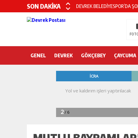
SON DAKİKA
DEVREK BELEDİYESPOR’DA ŞOK
DEVREK’TE YANGIN PANİĞİ
KURA İÇİN 2 BAKAN ZONGULD
FOTO
Devrek Engelsiz Yaşam Merkezi
GENEL
DEVREK
DEVREK ÇATAKLI’YA TEŞEKKÜ
GÖKÇEBEY
ÇAYCUMA
TTK’DA GÖÇÜK! ÇOK SAYIDA İ
MUTLU BAYRAMLAR