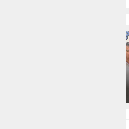
CESI
DEVREK’TE SAĞLIK HIZMETLERI
MASAYA YATIRILDI
GÜNLÜK HABER AKIŞI