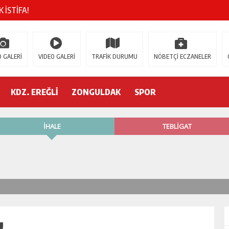
 İSTİFA!
AK’A GELİYOR!
 GALERİ
VIDEO GALERİ
TRAFİK DURUMU
NÖBETÇİ ECZANELER
’nde neler oluyor?
R ETTİ
KDZ. EREĞLİ
ZONGULDAK
SPOR
ŞÇİ GÖÇÜK ALTINDA!
!