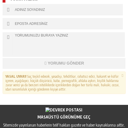
YORUMU GÖNDER
YASAL UYARI!
Suç teşkil edecek, yasadışı, tehditkar, rahatsız edici, hakaret ve küfür
içeren, aşağılayıcı, küçük düşürücü, kaba, pornografik, ahlaka aykırı, kişilik haklarına
zarar verici ya da benzeri niteliklerde içeriklerden doğan her türlü mali, hukuki, cezai,
idari sorumluluk içeriği gönderen kişiye aittir.
MASAÜSTÜ GÖRÜNÜME GEÇ
Sitemizde yayınlanan haberlerin telif hakları gazete ve haber kaynaklarına aittir,