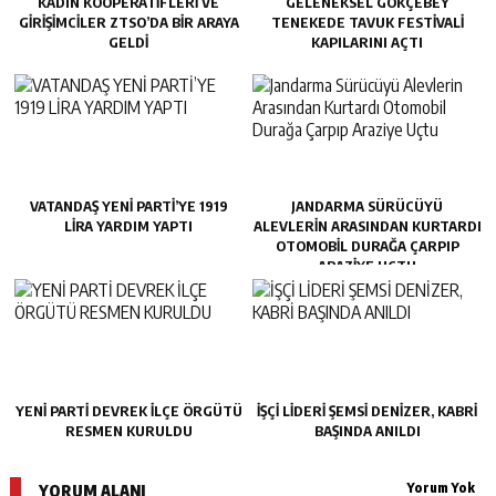
KADIN KOOPERATİFLERİ VE
GELENEKSEL GÖKÇEBEY
GİRİŞİMCİLER ZTSO’DA BİR ARAYA
TENEKEDE TAVUK FESTIVALI
GELDİ
KAPILARINI AÇTI
VATANDAŞ YENİ PARTİ’YE 1919
JANDARMA SÜRÜCÜYÜ
LİRA YARDIM YAPTI
ALEVLERIN ARASINDAN KURTARDI
OTOMOBIL DURAĞA ÇARPIP
ARAZIYE UÇTU
YENİ PARTİ DEVREK İLÇE ÖRGÜTÜ
İŞÇİ LİDERİ ŞEMSİ DENİZER, KABRİ
RESMEN KURULDU
BAŞINDA ANILDI
Yorum Yok
YORUM ALANI