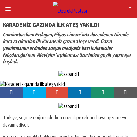
KARADENIZ GAZINDA ILK ATEŞ YAKILDI
Cumhurbaşkanı Erdoğan, Filyos Limanı’nda düzenlenen törenle
karaya çıkarılan ilk Karadeniz gazını ateşe verdi. Gazın
yakılmasının ardından sosyal medyada bazı kullanıcılar
Kılıçdaroğlu’nun ‘Aleviyim’ açıklaması üzerinden geyik yapmaya
başladı.
Türkiye, seçime doğru giderken önemli projelerini hayat geçirmeye
devam ediyor.
Bu süreçte merakla beklenen projelerden biri de enerji sektöründe