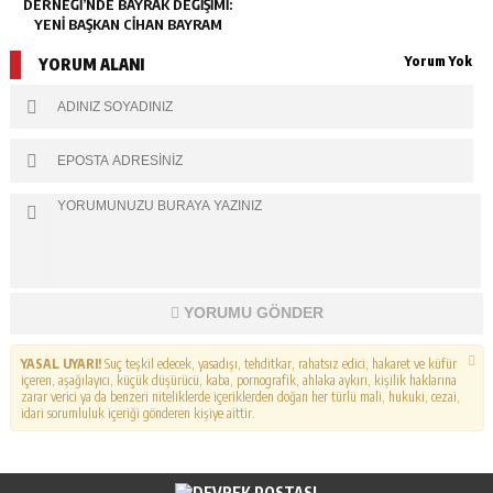
DERNEĞI’NDE BAYRAK DEĞIŞIMI:
YENI BAŞKAN CIHAN BAYRAM
Yorum Yok
YORUM ALANI
YORUMU GÖNDER
YASAL UYARI!
Suç teşkil edecek, yasadışı, tehditkar, rahatsız edici, hakaret ve küfür
içeren, aşağılayıcı, küçük düşürücü, kaba, pornografik, ahlaka aykırı, kişilik haklarına
zarar verici ya da benzeri niteliklerde içeriklerden doğan her türlü mali, hukuki, cezai,
idari sorumluluk içeriği gönderen kişiye aittir.