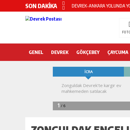
SON DAKİKA
Devrek KYK yurdunda intihar!
DEVREK’TE OTEL ODASINDA 
CHP’nin yeni genel başkanı Öz
FOTO
DEVREK BELEDİYESPOR’DA ŞOK
GENEL
DEVREK
DEVREK’TE YANGIN PANİĞİ
GÖKÇEBEY
ÇAYCUMA
KURA İÇİN 2 BAKAN ZONGULD
Devrek Engelsiz Yaşam Merkezi
DEVREK ÇATAKLI’YA TEŞEKKÜ
TTK’DA GÖÇÜK! ÇOK SAYIDA İ
ZONGULDAK ENGELLI