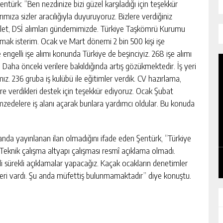
türk: “Ben nezdinize bizi güzel karşıladığı için teşekkür
mıza sizler aracılığıyla duyuruyoruz. Bizlere verdiğiniz
Adalet, DSİ alımları gündemimizde. Türkiye Taşkömrü Kurumu
rmak isterim. Ocak ve Mart dönemi 2 bin 500 kişi işe
e engelli işe alımı konunda Türkiye de beşinciyiz. 268 işe alımı
ı. Daha önceki verilere bakıldığında artış gözükmektedir. İş yeri
ız. 236 gruba iş kulübü ile eğitimler verdik. CV hazırlama,
lere verdikleri destek için teşekkür ediyoruz. Ocak Şubat
emzedelere iş alanı açarak bunlara yardımcı oldular. Bu konuda
KADIN KOOPERATİFLERİ VE
GİRİŞİMCİLER ZTSO’DA BİR ARAYA
anda yayınlanan ilan olmadığını ifade eden Şentürk, “Türkiye
GELDİ
GÜNLÜK HABER AKIŞI
 Teknik çalışma altyapı çalışması resmî açıklama olmadı.
i sürekli açıklamalar yapacağız. Kaçak ocakların denetimler
eri vardı. Şu anda müfettiş bulunmamaktadır” diye konuştu.