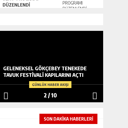
DÜZENLENDİ
GELENEKSEL GÖKÇEBEY TENEKEDE
VATANDA
TAVUK FESTIVALI KAPILARINI AÇTI
YARDIM
GÜNLÜK HABER AKIŞI
2
/
10
SON DAKİKA HABERLERİ