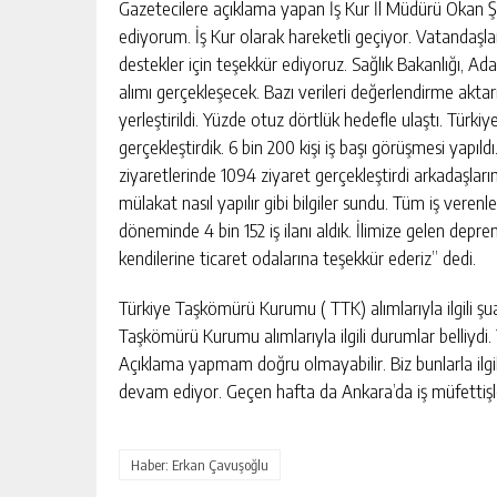
Gazetecilere açıklama yapan İş Kur İl Müdürü Okan Şen
ediyorum. İş Kur olarak hareketli geçiyor. Vatandaşları
destekler için teşekkür ediyoruz. Sağlık Bakanlığı, 
alımı gerçekleşecek. Bazı verileri değerlendirme akta
yerleştirildi. Yüzde otuz dörtlük hedefle ulaştı. Türkiy
gerçekleştirdik. 6 bin 200 kişi iş başı görüşmesi yapıld
ziyaretlerinde 1094 ziyaret gerçekleştirdi arkadaşlarım
mülakat nasıl yapılır gibi bilgiler sundu. Tüm iş veren
döneminde 4 bin 152 iş ilanı aldık. İlimize gelen depr
kendilerine ticaret odalarına teşekkür ederiz” dedi.
DEVREK’TE SAĞLIK HIZMETLERI
MASAYA YATIRILDI
Türkiye Taşkömürü Kurumu ( TTK) alımlarıyla ilgili şu
GÜNLÜK HABER AKIŞI
Taşkömürü Kurumu alımlarıyla ilgili durumlar belliydi.
Açıklama yapmam doğru olmayabilir. Biz bunlarla ilgil
devam ediyor. Geçen hafta da Ankara’da iş müfettişl
Haber: Erkan Çavuşoğlu