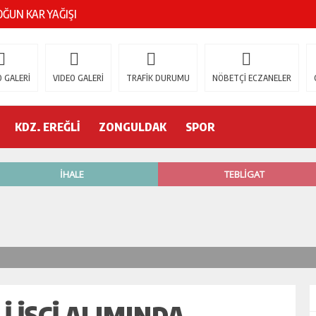
ŞOK ÖLÜM
gür Özel
 GALERİ
VIDEO GALERİ
TRAFİK DURUMU
NÖBETÇİ ECZANELER
 İSTİFA!
KDZ. EREĞLİ
ZONGULDAK
SPOR
AK’A GELİYOR!
’nde neler oluyor?
R ETTİ
ŞÇİ GÖÇÜK ALTINDA!
 IŞÇI ALIMINDA