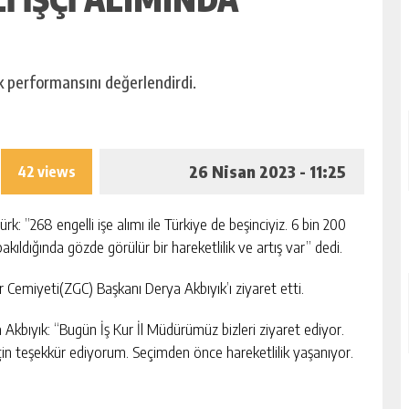
ık performansını değerlendirdi.
26 Nisan 2023 - 11:25
42 views
k: ”268 engelli işe alımı ile Türkiye de beşinciyiz. 6 bin 200
akıldığında gözde görülür bir hareketlilik ve artış var’’ dedi.
 Cemiyeti(ZGC) Başkanı Derya Akbıyık’ı ziyaret etti.
kbıyık: “Bugün İş Kur İl Müdürümüz bizleri ziyaret ediyor.
çin teşekkür ediyorum. Seçimden önce hareketlilik yaşanıyor.