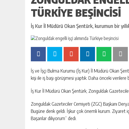
TÜRKIYE BEŞINCISI
İş Kur İl Müdürü Okan Şentürk, kurumun bir yıll
İş ve İşçi Bulma Kurumu (İş Kur) İl Müdürü Okan Şentür
kişi ile iş başı görüşmesi yaptık. Daha önceki verilere b
İş Kur İl Müdürü Okan Şentürk, Zonguldak Gazeteciler
Zonguldak Gazeteciler Cemiyeti (ZGC) Başkanı Derya A
Bugüne denk geldi. İşkur çok önemli kurum. Ziyaret i
Başarılar diliyorum” dedi.