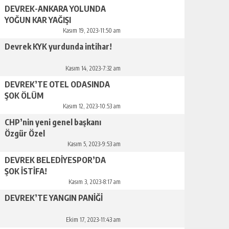
DEVREK-ANKARA YOLUNDA
YOĞUN KAR YAĞIŞI
Kasım 19, 2023-11:50 am
Devrek KYK yurdunda intihar!
Kasım 14, 2023-7:32 am
DEVREK’TE OTEL ODASINDA
ŞOK ÖLÜM
Kasım 12, 2023-10:53 am
CHP’nin yeni genel başkanı
Özgür Özel
Kasım 5, 2023-9:53 am
DEVREK BELEDİYESPOR’DA
ŞOK İSTİFA!
Kasım 3, 2023-8:17 am
DEVREK’TE YANGIN PANİĞİ
Ekim 17, 2023-11:43 am