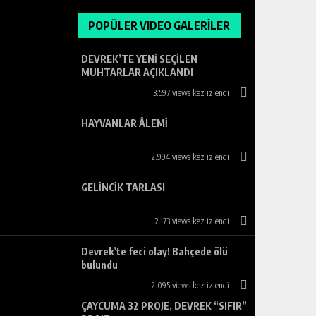
POPÜLER VIDEO GALERİLER
DEVREK’TE YENİ SEÇİLEN
MUHTARLAR AÇIKLANDI
3.597 views kez izlendi
HAYVANLAR ÂLEMİ
2.994 views kez izlendi
GELİNCİK TARLASI
2.173 views kez izlendi
Devrek’te feci olay! Bahçede ölü
bulundu
2.095 views kez izlendi
ÇAYCUMA 32 PROJE, DEVREK “SIFIR”