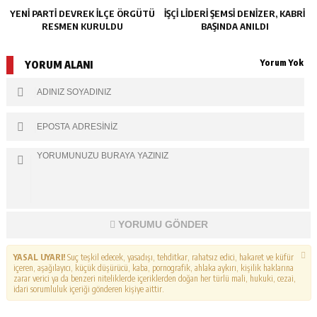
YENİ PARTİ DEVREK İLÇE ÖRGÜTÜ
İŞÇİ LİDERİ ŞEMSİ DENİZER, KABRİ
RESMEN KURULDU
BAŞINDA ANILDI
Yorum Yok
YORUM ALANI
YORUMU GÖNDER
YASAL UYARI!
Suç teşkil edecek, yasadışı, tehditkar, rahatsız edici, hakaret ve küfür
içeren, aşağılayıcı, küçük düşürücü, kaba, pornografik, ahlaka aykırı, kişilik haklarına
zarar verici ya da benzeri niteliklerde içeriklerden doğan her türlü mali, hukuki, cezai,
idari sorumluluk içeriği gönderen kişiye aittir.