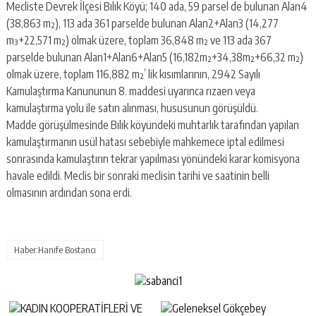
Mecliste Devrek İlçesi Bılık Köyü; 140 ada, 59 parsel de bulunan Alan4
(38,863 m²), 113 ada 361 parselde bulunan Alan2+Alan3 (14,277
m³+22,571 m²) olmak üzere, toplam 36,848 m² ve 113 ada 367
parselde bulunan Alan1+Alan6+Alan5 (16,182m²+34,38m²+66,32 m²)
olmak üzere, toplam 116,882 m²’ lik kısımlarının, 2942 Sayılı
Kamulaştırma Kanununun 8. maddesi uyarınca rızaen veya
kamulaştırma yolu ile satın alınması, hususunun görüşüldü.
Madde görüşülmesinde Bılık köyündeki muhtarlık tarafından yapılan
kamulaştırmanın usül hatası sebebiyle mahkemece iptal edilmesi
sonrasında kamulaştırın tekrar yapılması yönündeki karar komisyona
havale edildi. Meclis bir sonraki meclisin tarihi ve saatinin belli
olmasının ardından sona erdi.
Haber:Hanife Bostancı