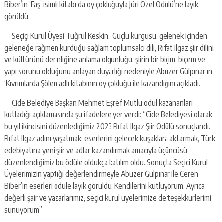
Biber’in ‘Faş’ isimli kitabı da oy çokluğuyla Jüri Özel Ödülü’ne layık
görüldü.
Seçiçi Kurul Üyesi Tuğrul Keskin, Güçlü kurgusu, gelenek içinden
geleneğe rağmen kurduğu sağlam toplumsalcı dili, Rıfat Ilgaz şiir dilini
ve kültürünü derinliğine anlama olgunluğu, şiirin bir biçim, biçem ve
yapı sorunu olduğunu anlayan duyarlığı nedeniyle Abuzer Gülpınar’ın
‘Kıvrımlarda Şölen’adlı kitabının oy çokluğu ile kazandığını açıkladı.
Cide Belediye Başkan Mehmet Eşref Mutlu ödül kazananları
kutladığı açıklamasında şu ifadelere yer verdi: “Cide Belediyesi olarak
bu yıl ikincisini düzenlediğimiz 2023 Rıfat Ilgaz Şiir Ödülü sonuçlandı.
Rıfat Ilgaz adını yaşatmak, eserlerini gelecek kuşaklara aktarmak, Türk
edebiyatına yeni şiir ve adlar kazandırmak amacıyla üçüncüsü
düzenlendiğimiz bu ödüle oldukça katılım oldu. Sonuçta Seçici Kurul
Üyelerimizin yaptığı değerlendirmeyle Abuzer Gülpınar ile Ceren
Biber’in eserleri ödüle layık görüldü. Kendilerini kutluyorum. Ayrıca
değerli şair ve yazarlarımız, seçici kurul üyelerimize de teşekkürlerimi
sunuyorum”