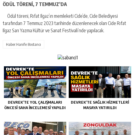
ÖDÜL TÖRENİ, 7 TEMMUZ’DA
Ödül töreni, Rıfat Ilgaz’ın memleketi Cide’de, Cide Belediyesi
tarafından 7 Temmuz 2023 tarihinde düzenlenecek olan Cide Rıfat
Ilgaz Sarı Yazma Kültür ve Sanat Festivali’nde yapılacak.
Haber:Hanife Bostancı
DEVREK’TE YOL ÇALIŞMALARI
DEVREK’TE SAĞLIK HIZMETLERI
ÖNCESI SAHA İNCELEMESI YAPILDI
MASAYA YATIRILDI