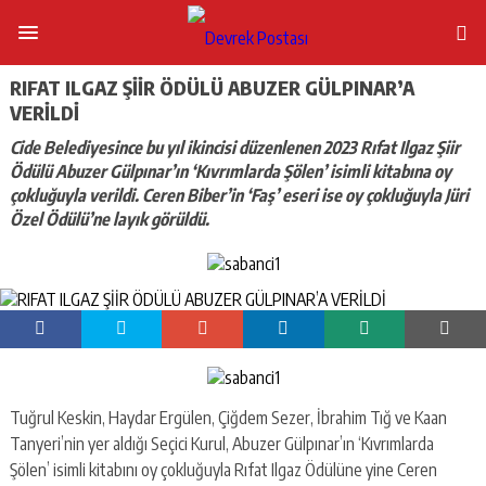
RIFAT ILGAZ ŞİİR ÖDÜLÜ ABUZER GÜLPINAR’A
VERİLDİ
Cide Belediyesince bu yıl ikincisi düzenlenen 2023 Rıfat Ilgaz Şiir
Ödülü Abuzer Gülpınar’ın ‘Kıvrımlarda Şölen’ isimli kitabına oy
çokluğuyla verildi. Ceren Biber’in ‘Faş’ eseri ise oy çokluğuyla Jüri
Özel Ödülü’ne layık görüldü.
Tuğrul Keskin, Haydar Ergülen, Çiğdem Sezer, İbrahim Tığ ve Kaan
Tanyeri’nin yer aldığı Seçici Kurul, Abuzer Gülpınar’ın ‘Kıvrımlarda
Şölen’ isimli kitabını oy çokluğuyla Rıfat Ilgaz Ödülüne yine Ceren