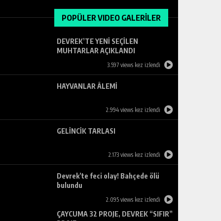
POPÜLER VIDEO GALERİLER
DEVREK’TE YENİ SEÇİLEN
MUHTARLAR AÇIKLANDI
3.597 views kez izlendi
HAYVANLAR ÂLEMİ
2.994 views kez izlendi
GELİNCİK TARLASI
2.173 views kez izlendi
Devrek’te feci olay! Bahçede ölü
bulundu
2.095 views kez izlendi
ÇAYCUMA 32 PROJE, DEVREK “SIFIR”