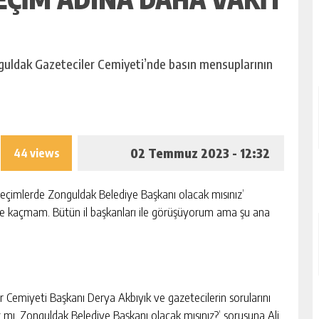
nguldak Gazeteciler Cemiyeti’nde basın mensuplarının
02 Temmuz 2023 - 12:32
44 views
l seçimlerde Zonguldak Belediye Başkanı olacak mısınız’
irse kaçmam. Bütün il başkanları ile görüşüyorum ama şu ana
r Cemiyeti Başkanı Derya Akbıyık ve gazetecilerin sorularını
nız mı, Zonguldak Belediye Başkanı olacak mısınız?’ sorusuna Ali