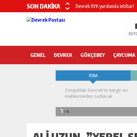
SON DAKİKA
Devrek KYK yurdunda intihar!
DEVREK’TE OTEL ODASINDA 
CHP’nin yeni genel başkanı Öz
FOTO
DEVREK BELEDİYESPOR’DA ŞOK
GENEL
DEVREK
DEVREK’TE YANGIN PANİĞİ
GÖKÇEBEY
ÇAYCUMA
KURA İÇİN 2 BAKAN ZONGULD
Devrek Engelsiz Yaşam Merkezi
DEVREK ÇATAKLI’YA TEŞEKKÜ
TTK’DA GÖÇÜK! ÇOK SAYIDA İ
ALI UZUN, ”YEREL 