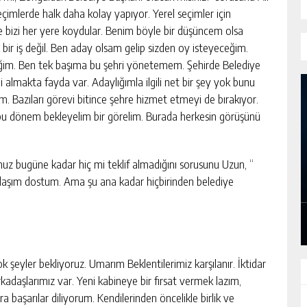
seçimlerde halk daha kolay yapıyor. Yerel seçimler için
 bizi her yere koydular. Benim böyle bir düşüncem olsa
 bir iş değil. Ben aday olsam gelip sizden oy isteyeceğim.
ğim. Ben tek başıma bu şehri yönetemem. Şehirde Belediye
 almakta fayda var. Adaylığımla ilgili net bir şey yok bunu
. Bazıları görevi bitince şehre hizmet etmeyi de bırakıyor.
bu dönem bekleyelim bir görelim. Burada herkesin görüşünü
GELENEKSEL GÖKÇEBEY TENEKEDE
unuz bugüne kadar hiç mi teklif almadığını sorusunu Uzun, “
TAVUK FESTIVALI KAPILARINI AÇTI
adaşım dostum. Ama şu ana kadar hiçbirinden belediye
GÜNLÜK HABER AKIŞI
k şeyler bekliyoruz. Umarım Beklentilerimiz karşılanır. İktidar
kadaşlarımız var. Yeni kabineye bir fırsat vermek lazım,
 başarılar diliyorum. Kendilerinden öncelikle birlik ve