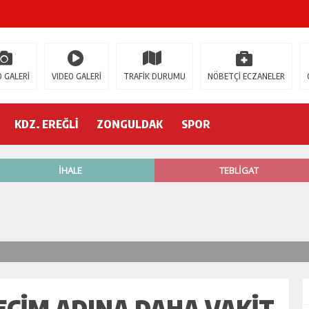
ŞOK ÖLÜM
gür Özel
 GALERİ
VIDEO GALERİ
TRAFİK DURUMU
NÖBETÇİ ECZANELER
 İSTİFA!
KDZ. EREĞLİ
ZONGULDAK
SPOR
AK’A GELİYOR!
’nde neler oluyor?
R ETTİ
ŞÇİ GÖÇÜK ALTINDA!
SEÇIM ADINA DAHA VAKIT