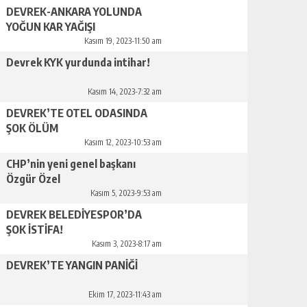
DEVREK-ANKARA YOLUNDA
YOĞUN KAR YAĞIŞI
Kasım 19, 2023-11:50 am
Devrek KYK yurdunda intihar!
Kasım 14, 2023-7:32 am
DEVREK’TE OTEL ODASINDA
ŞOK ÖLÜM
Kasım 12, 2023-10:53 am
CHP’nin yeni genel başkanı
Özgür Özel
Kasım 5, 2023-9:53 am
DEVREK BELEDİYESPOR’DA
ŞOK İSTİFA!
Kasım 3, 2023-8:17 am
DEVREK’TE YANGIN PANİĞİ
Ekim 17, 2023-11:43 am