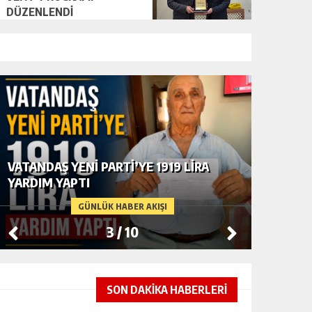
DÜZENLENDİ
VATANDAŞ YENİ PARTİ’YE 1919 LİRA
JANDAR
YARDIM YAPTI
ARASIN
DURAĞA
GÜNLÜK HABER AKIŞI
3
/
10
SON DAKİKA HABERLERİ