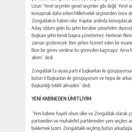
Uzun:“Yerel seçimler genel seçimler gibi değil. Yerel 
konuşmak daha erken.Milletvekili seçiminden önce de
Zonguldak’ın haberi olur. Kapılar ardında konuşulacak
Aday oldum gelin bu şehri beraber yönetelim diyece
Başkanı şehri kendi başına yönetemez. Herkesin fikrini
zaman gösterecek. Ben şehire hizmet eden bir insanım
Bize bir görev verilirse bu görevden kaçmayız. Ama 
alırım” dedi.
METLERI
KADIN KOOPERATİFLERİ VE
Zonguldak‘ta siyasi parti il başkanları ile görüşüyors
GİRİŞİMCİLER ZTSO’DA BİR ARAYA
bütün il Başkanları ile görüşüyorum ve hepsi de ark
GELDİ
Başkanlığı teklifi almadım” dedi.
KIŞI
GÜNLÜK HABER AKIŞI
YENİ KABİNEDEN ÜMİTLİYİM
”Yeni kabine hayırlı olsun ülke ve Zonguldak olarak ço
partisinden ve muhalefet partilerinden yeni seçilen ar
beklemek lazım. Zonguldaklı seçilmiş bütün arkadaşlara