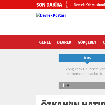
SON DAKİKA
Devrek KYK yurdunda
DEVREK’TE OTEL O
CHP’nin yeni genel 
DEVREK BELEDİYESP
GENEL
DEVREK
DEVREK’TE YANGIN 
GÖKÇEBEY
KURA İÇİN 2 BAKAN
Devrek Engelsiz Yaş
DEVREK ÇATAKLI’Y
TTK’DA GÖÇÜK! ÇOK
ÖZKAN’IN HATIR