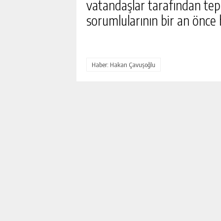
vatandaşlar tarafından tepki
sorumlularının bir an önce b
Haber: Hakan Çavuşoğlu
DEVREK’TE SAĞLIK HIZM
MASAYA YATIRILDI
GÜNLÜK HABER AK