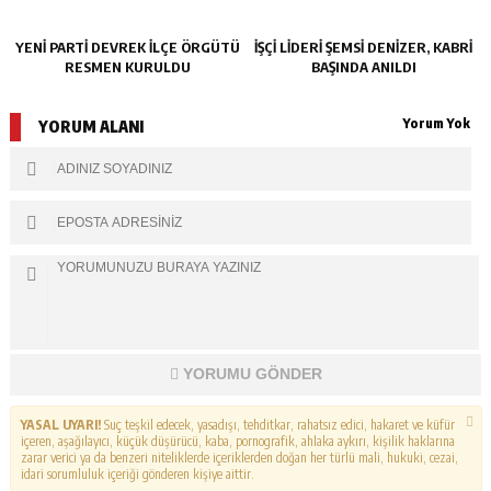
YENİ PARTİ DEVREK İLÇE ÖRGÜTÜ
İŞÇİ LİDERİ ŞEMSİ DENİZER, KABRİ
RESMEN KURULDU
BAŞINDA ANILDI
Yorum Yok
YORUM ALANI
YORUMU GÖNDER
YASAL UYARI!
Suç teşkil edecek, yasadışı, tehditkar, rahatsız edici, hakaret ve küfür
içeren, aşağılayıcı, küçük düşürücü, kaba, pornografik, ahlaka aykırı, kişilik haklarına
zarar verici ya da benzeri niteliklerde içeriklerden doğan her türlü mali, hukuki, cezai,
idari sorumluluk içeriği gönderen kişiye aittir.