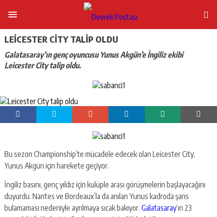
LEICESTER CITY TALIP OLDU
Galatasaray’ın genç oyuncusu Yunus Akgün’e İngiliz ekibi
Leicester City talip oldu.
Bu sezon Championship’te mücadele edecek olan Leicester City,
Yunus Akgün için harekete geçiyor.
İngiliz basını, genç yıldız için kulüple arası görüşmelerin başlayacağını
duyurdu. Nantes ve Bordeaux’la da anılan Yunus kadroda şans
bulamaması nedeniyle ayrılmaya sıcak bakıyor.
Galatasaray
‘ın 23