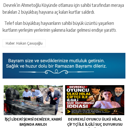
Devrek’in Ahmetoğlu Köyünde otlaması için sahibi tarafından meraya
bırakılan 2 büyükbaş hayvana aç kalan kurtlar saldırdı.
Telef olan büyükbaş hayvanların sahibi büyük üzüntü yaşarken
kurtların yerleşim yerlerinin yakınına kadar gelmesi endişe yarattı.
Haber: Hakan Çavuşoğlu
İŞÇİ LİDERİ ŞEMSİ DENİZER, KABRİ
DEVREKLİ OYUNCU ÜLKÜ HİLAL
BAŞINDA ANILDI
ÇİFTÇİ İLE İLGİLİ SUÇ DUYURUSU