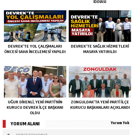
İDDİASI
DEVREK’TE YOL ÇALIŞMALARI
DEVREK’TE SAĞLIK HIZMETLERI
ÖNCESI SAHA İNCELEMESI YAPILDI
MASAYA YATIRILDI
UĞUR DİKENLİ, YENİ PARTİ’NİN
ZONGULDAK’TA YENI PARTI İLÇE
KURUCU DEVREK İLÇE BAŞKANI
KURUCU BAŞKANLARI AÇIKLANDI
OLDU
Yorum Yok
YORUM ALANI