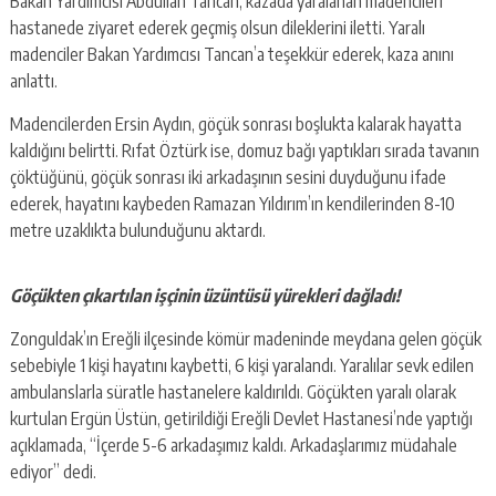
Bakan Yardımcısı Abdullah Tancan, kazada yaralanan madencileri
hastanede ziyaret ederek geçmiş olsun dileklerini iletti. Yaralı
madenciler Bakan Yardımcısı Tancan’a teşekkür ederek, kaza anını
anlattı.
Madencilerden Ersin Aydın, göçük sonrası boşlukta kalarak hayatta
kaldığını belirtti. Rıfat Öztürk ise, domuz bağı yaptıkları sırada tavanın
çöktüğünü, göçük sonrası iki arkadaşının sesini duyduğunu ifade
ederek, hayatını kaybeden Ramazan Yıldırım’ın kendilerinden 8-10
metre uzaklıkta bulunduğunu aktardı.
Göçükten çıkartılan işçinin üzüntüsü yürekleri dağladı!
Zonguldak’ın Ereğli ilçesinde kömür madeninde meydana gelen göçük
sebebiyle 1 kişi hayatını kaybetti, 6 kişi yaralandı. Yaralılar sevk edilen
ambulanslarla süratle hastanelere kaldırıldı. Göçükten yaralı olarak
kurtulan Ergün Üstün, getirildiği Ereğli Devlet Hastanesi’nde yaptığı
açıklamada, “İçerde 5-6 arkadaşımız kaldı. Arkadaşlarımız müdahale
ediyor” dedi.