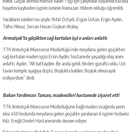
edildi. Göçük altında mahsur kalan 7 işçi için çalışmalar başlatıldı.Kazada
hayatını kaybeden işçinin isminin Ramazan Yıldırım olduğu öğrenildi.
Yaralıların isimleri ise şöyle: Rıfat Öztürk, Ergün Üstün, Ergin Aydın,
Talha Yılmaz, Sercan Hasan Coşkun Atalay
Armutçuk’ta göçükten sağ kurtulan işçi o anları anlattı
TTK Armutçuk Müessese Müdürlüğü’nde meydana gelen göçükten
sağ kurtulan maden işçisi Ersin Aydın, hastanede yaşadığı olay anını
anlattı. Aydın, “Alt kattaydım. Bir anda geldi. Birden gürültü oldu. Üst
tavan komple aşağıya düştü. Boşlukta kaldım. Boşluk olmasaydı
eziliyordum” dedi.
Bakan Yardımcısı Tancan, madencileri hastanede ziyaret etti
TTK Armutçuk Müessese Müdürlüğüne bağlı maden ocağında yerin
eksi 450 kodunda meydana gelen göçükte yaralanan 6 işçinin tedavisi
Kdz. Ereğli Devlet Hastanesinde devam ediyor.