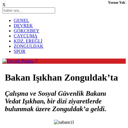
Yorum Yok
X
GENEL
DEVREK
GÖKÇEBEY
ÇAYCUMA
KDZ. EREĞLİ
ZONGULDAK
SPOR
Bakan Işıkhan Zonguldak’ta
Çalışma ve Sosyal Güvenlik Bakanı
Vedat Işıkhan, bir dizi ziyaretlerde
bulunmak üzere Zonguldak’a geldi.