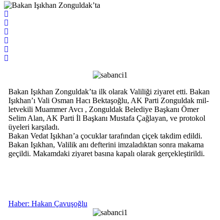
Bakan Işık­han Zon­gul­dak’ta ilk ola­rak Va­li­li­ği zi­ya­ret etti. Bakan
Işık­han’ı Vali Osman Hacı Bek­ta­şoğ­lu, AK Parti Zon­gul­dak mil­
let­ve­ki­li Mu­am­mer Avcı , Zon­gul­dak Be­le­di­ye Baş­ka­nı Ömer
Selim Alan, AK Parti İl Baş­ka­nı Mus­ta­fa Çağ­la­yan, ve pro­to­kol
üye­le­ri kar­şı­la­dı.
Bakan Vedat Işık­han’a ço­cuk­lar ta­ra­fın­dan çiçek tak­dim edil­di.
Bakan Işık­han, Va­li­lik anı def­te­ri­ni im­za­la­dık­tan sonra ma­ka­ma
ge­çil­di. Ma­kam­da­ki zi­ya­ret ba­sı­na ka­pa­lı ola­rak ger­çek­leş­ti­ril­di.
Haber: Hakan Çavuşoğlu