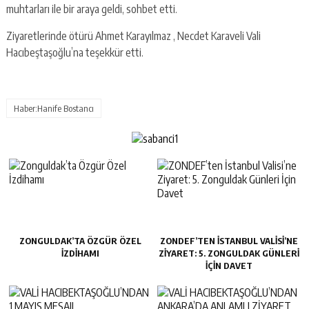
muhtarları ile bir araya geldi, sohbet etti.
Ziyaretlerinde ötürü Ahmet Karayılmaz , Necdet Karaveli Vali
Hacıbeştaşoğlu’na teşekkür etti.
Haber:Hanife Bostancı
ZONGULDAK’TA ÖZGÜR ÖZEL
ZONDEF’TEN İSTANBUL VALISI’NE
İZDIHAMI
ZIYARET: 5. ZONGULDAK GÜNLERI
İÇIN DAVET