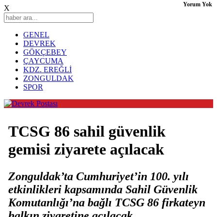
Yorum Yok
X
GENEL
DEVREK
GÖKÇEBEY
ÇAYCUMA
KDZ. EREĞLİ
ZONGULDAK
SPOR
TCSG 86 sahil güvenlik
gemisi ziyarete açılacak
Zonguldak’ta Cumhuriyet’in 100. yılı
etkinlikleri kapsamında Sahil Güvenlik
Komutanlığı’na bağlı TCSG 86 firkateyn
halkın ziyaretine açılacak.