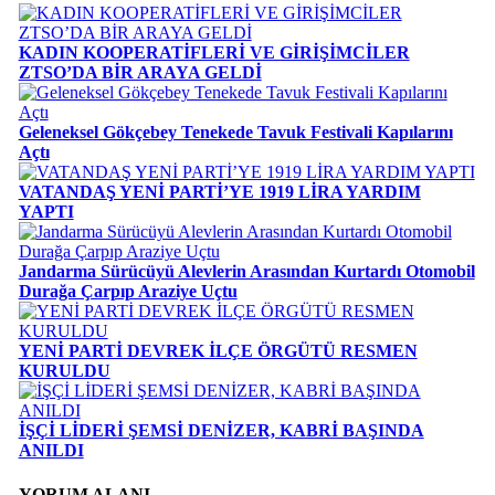
KADIN KOOPERATİFLERİ VE GİRİŞİMCİLER
ZTSO’DA BİR ARAYA GELDİ
Geleneksel Gökçebey Tenekede Tavuk Festivali Kapılarını
Açtı
VATANDAŞ YENİ PARTİ’YE 1919 LİRA YARDIM
YAPTI
Jandarma Sürücüyü Alevlerin Arasından Kurtardı Otomobil
Durağa Çarpıp Araziye Uçtu
YENİ PARTİ DEVREK İLÇE ÖRGÜTÜ RESMEN
KURULDU
İŞÇİ LİDERİ ŞEMSİ DENİZER, KABRİ BAŞINDA
ANILDI
YORUM ALANI