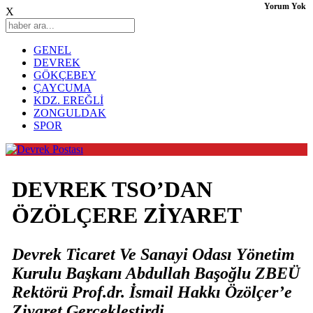
Yorum Yok
X
GENEL
DEVREK
GÖKÇEBEY
ÇAYCUMA
KDZ. EREĞLİ
ZONGULDAK
SPOR
DEVREK TSO’DAN
ÖZÖLÇERE ZİYARET
Devrek Ticaret Ve Sanayi Odası Yönetim
Kurulu Başkanı Abdullah Başoğlu ZBEÜ
Rektörü Prof.dr. İsmail Hakkı Özölçer’e
Ziyaret Gerçekleştirdi.