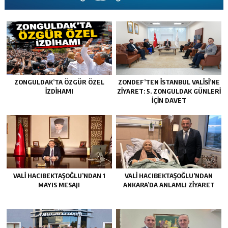
ZONGULDAK’TA ÖZGÜR ÖZEL
ZONDEF’TEN İSTANBUL VALISI’NE
İZDIHAMI
ZIYARET: 5. ZONGULDAK GÜNLERI
İÇIN DAVET
VALİ HACIBEKTAŞOĞLU’NDAN 1
VALİ HACIBEKTAŞOĞLU’NDAN
MAYIS MESAJI
ANKARA’DA ANLAMLI ZİYARET