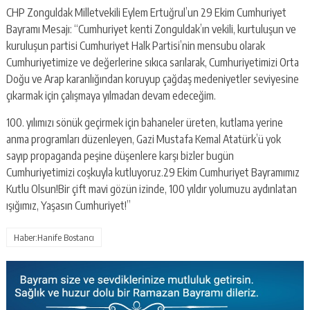
CHP Zonguldak Milletvekili Eylem Ertuğrul’un 29 Ekim Cumhuriyet
Bayramı Mesajı: “Cumhuriyet kenti Zonguldak’ın vekili, kurtuluşun ve
kuruluşun partisi Cumhuriyet Halk Partisi’nin mensubu olarak
Cumhuriyetimize ve değerlerine sıkıca sarılarak, Cumhuriyetimizi Orta
Doğu ve Arap karanlığından koruyup çağdaş medeniyetler seviyesine
çıkarmak için çalışmaya yılmadan devam edeceğim.
100. yılımızı sönük geçirmek için bahaneler üreten, kutlama yerine
anma programları düzenleyen, Gazi Mustafa Kemal Atatürk’ü yok
sayıp propaganda peşine düşenlere karşı bizler bugün
Cumhuriyetimizi coşkuyla kutluyoruz.29 Ekim Cumhuriyet Bayramımız
Kutlu Olsun!Bir çift mavi gözün izinde, 100 yıldır yolumuzu aydınlatan
ışığımız, Yaşasın Cumhuriyet!”
Haber:Hanife Bostancı