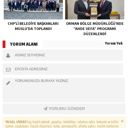
CHP’LI BELEDIYE BAŞKANLARI
ORMAN BÖLGE MÜDÜRLÜĞÜ’NDE
MUSLU’DA TOPLANDI
“AHDE VEFA” PROGRAMI
DÜZENLENDİ
Yorum Yok
YORUM ALANI
YORUMU GÖNDER
YASAL UYARI!
Suç teşkil edecek, yasadışı, tehditkar, rahatsız edici, hakaret ve küfür
içeren, aşağılayıcı, küçük düşürücü, kaba, pornografik, ahlaka aykırı, kişilik haklarına