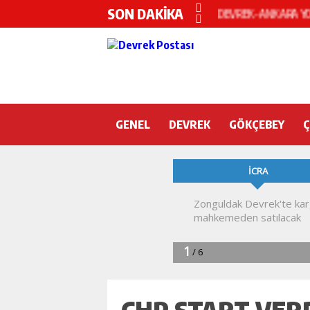
SON DAKİKA
Devrek KYK yurdunda
DEVREK’TE OTEL O
CHP’nin yeni genel 
DEVREK BELEDİYESP
GENEL
DEVREK
DEVREK’TE YANGIN 
GÖKÇEBEY
KURA İÇİN 2 BAKAN
Devrek Engelsiz Yaş
DEVREK ÇATAKLI’Y
TTK’DA GÖÇÜK! ÇOK
CHP START VERD