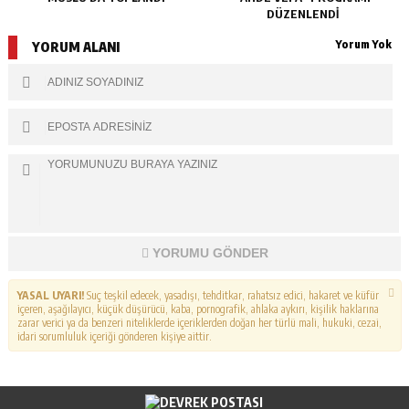
DÜZENLENDİ
Yorum Yok
YORUM ALANI
YORUMU GÖNDER
YASAL UYARI!
Suç teşkil edecek, yasadışı, tehditkar, rahatsız edici, hakaret ve küfür
içeren, aşağılayıcı, küçük düşürücü, kaba, pornografik, ahlaka aykırı, kişilik haklarına
zarar verici ya da benzeri niteliklerde içeriklerden doğan her türlü mali, hukuki, cezai,
idari sorumluluk içeriği gönderen kişiye aittir.