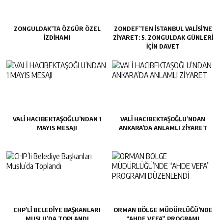
ZONGULDAK’TA ÖZGÜR ÖZEL
ZONDEF’TEN İSTANBUL VALISI’NE
İZDIHAMI
ZIYARET: 5. ZONGULDAK GÜNLERI
İÇIN DAVET
VALİ HACIBEKTAŞOĞLU’NDAN 1
VALİ HACIBEKTAŞOĞLU’NDAN
MAYIS MESAJI
ANKARA’DA ANLAMLI ZİYARET
CHP’LI BELEDIYE BAŞKANLARI
ORMAN BÖLGE MÜDÜRLÜĞÜ’NDE
MUSLU’DA TOPLANDI
“AHDE VEFA” PROGRAMI