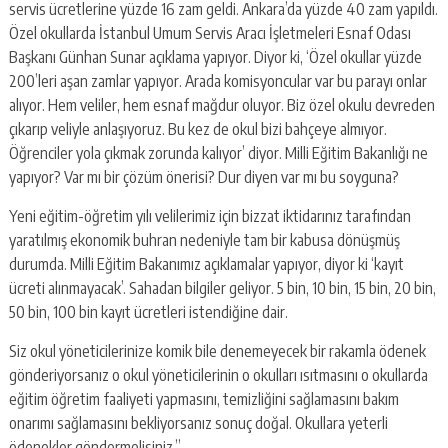
servis ücretlerine yüzde 16 zam geldi. Ankara’da yüzde 40 zam yapıldı.
Özel okullarda İstanbul Umum Servis Aracı İşletmeleri Esnaf Odası
Başkanı Günhan Sunar açıklama yapıyor. Diyor ki, ‘Özel okullar yüzde
200’leri aşan zamlar yapıyor. Arada komisyoncular var bu parayı onlar
alıyor. Hem veliler, hem esnaf mağdur oluyor. Biz özel okulu devreden
çıkarıp veliyle anlaşıyoruz. Bu kez de okul bizi bahçeye almıyor.
Öğrenciler yola çıkmak zorunda kalıyor’ diyor. Milli Eğitim Bakanlığı ne
yapıyor? Var mı bir çözüm önerisi? Dur diyen var mı bu soyguna?
Yeni eğitim-öğretim yılı velilerimiz için bizzat iktidarınız tarafından
yaratılmış ekonomik buhran nedeniyle tam bir kabusa dönüşmüş
durumda. Milli Eğitim Bakanımız açıklamalar yapıyor, diyor ki ‘kayıt
ücreti alınmayacak’. Sahadan bilgiler geliyor. 5 bin, 10 bin, 15 bin, 20 bin,
50 bin, 100 bin kayıt ücretleri istendiğine dair.
Siz okul yöneticilerinize komik bile denemeyecek bir rakamla ödenek
gönderiyorsanız o okul yöneticilerinin o okulları ısıtmasını o okullarda
eğitim öğretim faaliyeti yapmasını, temizliğini sağlamasını bakım
onarımı sağlamasını bekliyorsanız sonuç doğal. Okullara yeterli
ödenekler göndermelisiniz.”