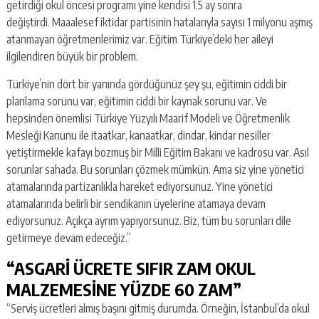
getirdiği okul öncesi programı yine kendisi 1.5 ay sonra
değiştirdi. Maaalesef iktidar partisinin hatalarıyla sayısı 1 milyonu aşmış
atanmayan öğretmenlerimiz var. Eğitim Türkiye’deki her aileyi
ilgilendiren büyük bir problem.
Türkiye’nin dört bir yanında gördüğünüz şey şu, eğitimin ciddi bir
planlama sorunu var, eğitimin ciddi bir kaynak sorunu var. Ve
hepsinden önemlisi Türkiye Yüzyılı Maarif Modeli ve Öğretmenlik
Mesleği Kanunu ile itaatkar, kanaatkar, dindar, kindar nesiller
yetiştirmekle kafayı bozmuş bir Milli Eğitim Bakanı ve kadrosu var. Asıl
sorunlar sahada. Bu sorunları çözmek mümkün. Ama siz yine yönetici
atamalarında partizanlıkla hareket ediyorsunuz. Yine yönetici
atamalarında belirli bir sendikanın üyelerine atamaya devam
ediyorsunuz. Açıkça ayrım yapıyorsunuz. Biz, tüm bu sorunları dile
getirmeye devam edeceğiz.”
“ASGARİ ÜCRETE SIFIR ZAM OKUL
MALZEMESİNE YÜZDE 60 ZAM”
“Serviş ücretleri almış başını gitmiş durumda. Örneğin, İstanbul’da okul