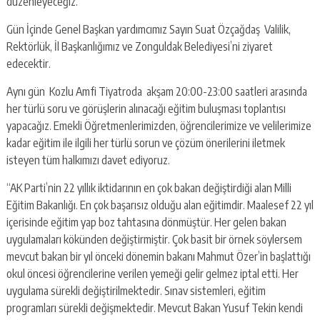
düzenleyeceğiz.
Gün İçinde Genel Başkan yardımcımız Sayın Suat Özçağdaş Valilik,
Rektörlük, İl Başkanlığımız ve Zonguldak Belediyesi’ni ziyaret
edecektir.
Aynı gün Kozlu Amfi Tiyatroda akşam 20:00-23:00 saatleri arasında
her türlü soru ve görüşlerin alınacağı eğitim buluşması toplantısı
yapacağız. Emekli Öğretmenlerimizden, öğrencilerimize ve velilerimize
kadar eğitim ile ilgili her türlü sorun ve çözüm önerilerini iletmek
isteyen tüm halkımızı davet ediyoruz.
“AK Parti’nin 22 yıllık iktidarının en çok bakan değiştirdiği alan Milli
Eğitim Bakanlığı. En çok başarısız olduğu alan eğitimdir. Maalesef 22 yıl
içerisinde eğitim yap boz tahtasına dönmüştür. Her gelen bakan
uygulamaları kökünden değiştirmiştir. Çok basit bir örnek söylersem
mevcut bakan bir yıl önceki dönemin bakanı Mahmut Özer’in başlattığı
okul öncesi öğrencilerine verilen yemeği gelir gelmez iptal etti. Her
uygulama sürekli değiştirilmektedir. Sınav sistemleri, eğitim
programları sürekli değişmektedir. Mevcut Bakan Yusuf Tekin kendi