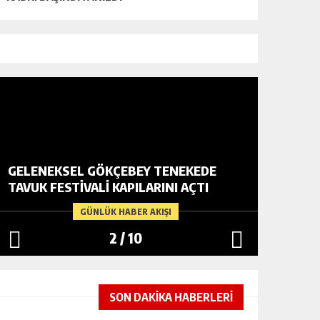
GELENEKSEL GÖKÇEBEY TENEKEDE
VATANDA
TAVUK FESTIVALI KAPILARINI AÇTI
YARDIM
GÜNLÜK HABER AKIŞI
2
/
10
SON DAKİKA HABERLERİ