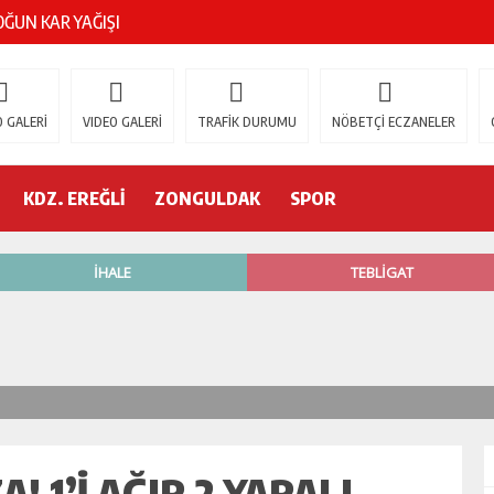
ŞOK ÖLÜM
gür Özel
 GALERİ
VIDEO GALERİ
TRAFİK DURUMU
NÖBETÇİ ECZANELER
 İSTİFA!
KDZ. EREĞLİ
ZONGULDAK
SPOR
AK’A GELİYOR!
’nde neler oluyor?
R ETTİ
ŞÇİ GÖÇÜK ALTINDA!
! 1’I AĞIR 2 YARALI