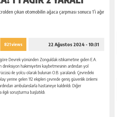
rolden çıkan otomobilin ağaca çarpması sonucu 1’i ağır
22 Ağustos 2024 - 10:31
821 views
a göre Devrek yönünden Zonguldak istikametine giden E.A.
n direksiyon hakimiyetini kaybetmesinin ardından yol
cüsü ile yolcu olarak bulunan O.B. yaralandı. Çevredeki
olay yerine gelen 112 ekipleri çevrede geniş güvenlik önlemi
n ardından ambulanslarla hastaneye kaldırıldı. Diğer
ilgili soruşturma başlatıldı.