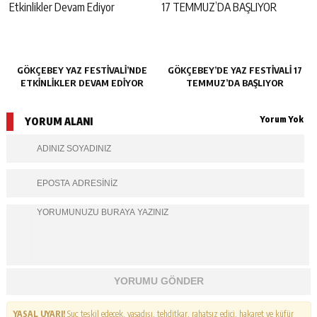
GÖKÇEBEY YAZ FESTIVALI’NDE
GÖKÇEBEY’DE YAZ FESTİVALİ 17
ETKINLIKLER DEVAM EDIYOR
TEMMUZ’DA BAŞLIYOR
Yorum Yok
YORUM ALANI
YORUMU GÖNDER
YASAL UYARI!
Suç teşkil edecek, yasadışı, tehditkar, rahatsız edici, hakaret ve küfür