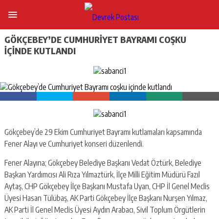
GÖKÇEBEY’DE CUMHURIYET BAYRAMI COŞKU
IÇINDE KUTLANDI
Gökçebey’de 29 Ekim Cumhuriyet Bayramı kutlamaları kapsamında
Fener Alayı ve Cumhuriyet konseri düzenlendi.
Fener Alayına; Gökçebey Belediye Başkanı Vedat Öztürk, Belediye
Başkan Yardımcısı Ali Rıza Yılmaztürk, İlçe Milli Eğitim Müdürü Fazıl
Aytaş, CHP Gökçebey İlçe Başkanı Mustafa Uyan, CHP İl Genel Meclis
Üyesi Hasan Tülübaş, AK Parti Gökçebey İlçe Başkanı Nurşen Yılmaz,
AK Parti İl Genel Meclis Üyesi Aydın Arabacı, Sivil Toplum Örgütlerin