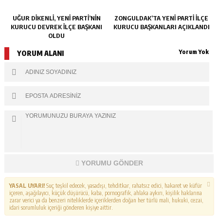
UĞUR DİKENLİ, YENİ PARTİ’NİN
ZONGULDAK’TA YENI PARTI İLÇE
KURUCU DEVREK İLÇE BAŞKANI
KURUCU BAŞKANLARI AÇIKLANDI
OLDU
Yorum Yok
YORUM ALANI
YORUMU GÖNDER
YASAL UYARI!
Suç teşkil edecek, yasadışı, tehditkar, rahatsız edici, hakaret ve küfür
içeren, aşağılayıcı, küçük düşürücü, kaba, pornografik, ahlaka aykırı, kişilik haklarına
zarar verici ya da benzeri niteliklerde içeriklerden doğan her türlü mali, hukuki, cezai,
idari sorumluluk içeriği gönderen kişiye aittir.