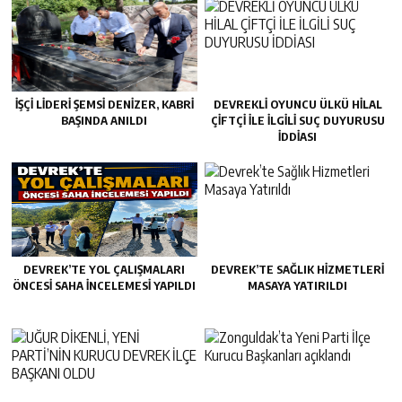
İŞÇİ LİDERİ ŞEMSİ DENİZER, KABRİ
DEVREKLİ OYUNCU ÜLKÜ HİLAL
BAŞINDA ANILDI
ÇİFTÇİ İLE İLGİLİ SUÇ DUYURUSU
İDDİASI
DEVREK’TE YOL ÇALIŞMALARI
DEVREK’TE SAĞLIK HIZMETLERI
ÖNCESI SAHA İNCELEMESI YAPILDI
MASAYA YATIRILDI