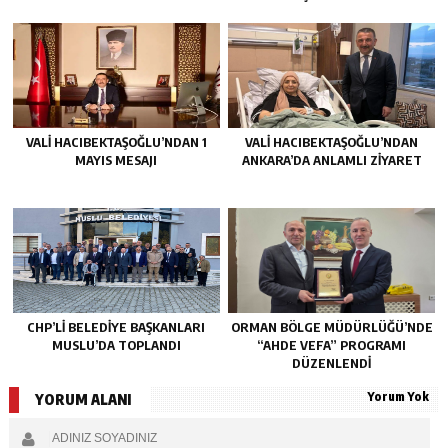
VALİ HACIBEKTAŞOĞLU’NDAN 1
VALİ HACIBEKTAŞOĞLU’NDAN
MAYIS MESAJI
ANKARA’DA ANLAMLI ZİYARET
CHP’LI BELEDIYE BAŞKANLARI
ORMAN BÖLGE MÜDÜRLÜĞÜ’NDE
MUSLU’DA TOPLANDI
“AHDE VEFA” PROGRAMI
DÜZENLENDİ
Yorum Yok
YORUM ALANI