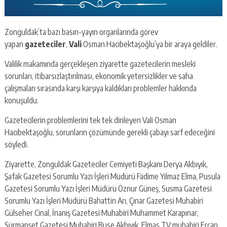
Zonguldak’ta bazı basın-yayın organlarında görev
yapan
gazeteciler
,
Vali
Osman Hacıbektaşoğlu’ya bir araya geldiler.
Valilik makamında gerçekleşen ziyarette gazetecilerin mesleki
sorunları, itibarsızlaştırılması, ekonomik yetersizlikler ve saha
çalışmaları sırasında karşı karşıya kaldıkları problemler hakkında
konuşuldu.
Gazetecilerin problemlerini tek tek dinleyen Vali Osman
Hacıbektaşoğlu, sorunların çözümünde gerekli çabayı sarf edeceğini
söyledi.
Ziyarette, Zonguldak Gazeteciler Cemiyeti Başkanı Derya Akbıyık,
Şafak Gazetesi Sorumlu Yazı İşleri Müdürü Fadime Yılmaz Elma, Pusula
Gazetesi Sorumlu Yazı İşleri Müdürü Öznur Güneş, Susma Gazetesi
Sorumlu Yazı İşleri Müdürü Bahattin Arı, Çınar Gazetesi Muhabiri
Gülseher Cinal, İnanış Gazetesi Muhabiri Muhammet Karapınar,
Sürmanşet Gazetesi Muhabiri Buse Akbıyık, Elmas TV muhabiri Ercan