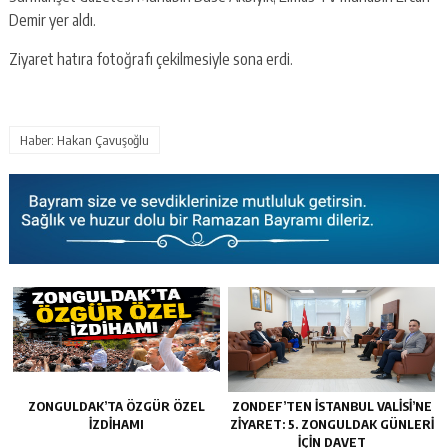
Demir yer aldı.
Ziyaret hatıra fotoğrafı çekilmesiyle sona erdi.
Haber: Hakan Çavuşoğlu
ZONGULDAK’TA ÖZGÜR ÖZEL
ZONDEF’TEN İSTANBUL VALISI’NE
İZDIHAMI
ZIYARET: 5. ZONGULDAK GÜNLERI
İÇIN DAVET