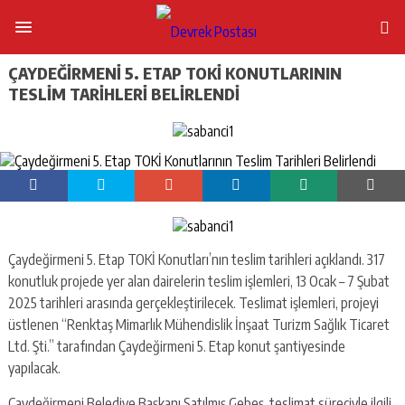
ÇAYDEĞIRMENI 5. ETAP TOKİ KONUTLARININ
TESLIM TARIHLERI BELIRLENDI
Çaydeğirmeni 5. Etap TOKİ Konutları’nın teslim tarihleri açıklandı. 317
konutluk projede yer alan dairelerin teslim işlemleri, 13 Ocak – 7 Şubat
2025 tarihleri arasında gerçekleştirilecek. Teslimat işlemleri, projeyi
üstlenen “Renktaş Mimarlık Mühendislik İnşaat Turizm Sağlık Ticaret
Ltd. Şti.” tarafından Çaydeğirmeni 5. Etap konut şantiyesinde
yapılacak.
Çaydeğirmeni Belediye Başkanı Satılmış Gebeş, teslimat süreciyle ilgili