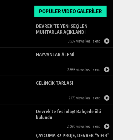
POPÜLER VIDEO GALERİLER
DEVREK’TE YENİ SEÇİLEN
MUHTARLAR AÇIKLANDI
3.597 views kez izlendi
HAYVANLAR ÂLEMİ
2.993 views kez izlendi
GELİNCİK TARLASI
2.173 views kez izlendi
Devrek’te feci olay! Bahçede ölü
bulundu
2.095 views kez izlendi
ÇAYCUMA 32 PROJE, DEVREK “SIFIR”