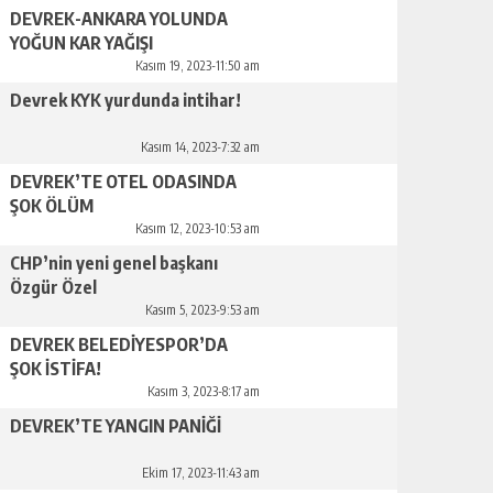
DEVREK-ANKARA YOLUNDA
YOĞUN KAR YAĞIŞI
Kasım 19, 2023-11:50 am
Devrek KYK yurdunda intihar!
Kasım 14, 2023-7:32 am
DEVREK’TE OTEL ODASINDA
ŞOK ÖLÜM
Kasım 12, 2023-10:53 am
CHP’nin yeni genel başkanı
Özgür Özel
Kasım 5, 2023-9:53 am
DEVREK BELEDİYESPOR’DA
ŞOK İSTİFA!
Kasım 3, 2023-8:17 am
DEVREK’TE YANGIN PANİĞİ
Ekim 17, 2023-11:43 am