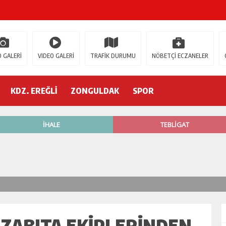
ŞOK ÖLÜM
gür Özel
 GALERİ
VIDEO GALERİ
TRAFİK DURUMU
NÖBETÇİ ECZANELER
 İSTİFA!
KDZ. EREĞLİ
ZONGULDAK
SPOR
AK’A GELİYOR!
’nde neler oluyor?
R ETTİ
ŞÇİ GÖÇÜK ALTINDA!
 ZABITA EKIPLERINDEN