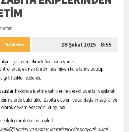
NETIM
28 Şubat 2025 - 8:55
57 views
aaliyet gösteren ekmek fırınlarına yönelik
kontrollerde, ekmek üretiminde hijyen kurallarına uyulup
ği titizlikle incelendi.
ususlar
hakkında işletme sahiplerine gerekli uyarılar yapılarak
rmelerde bulunuldu. Zabıta ekipleri, vatandaşların sağlıklı ve
li olarak devam edeceğini vurguladı.
le ilgili olarak şunları söyledi:
ildiği fırınları ve pastane imalathanelerini periyodik olarak