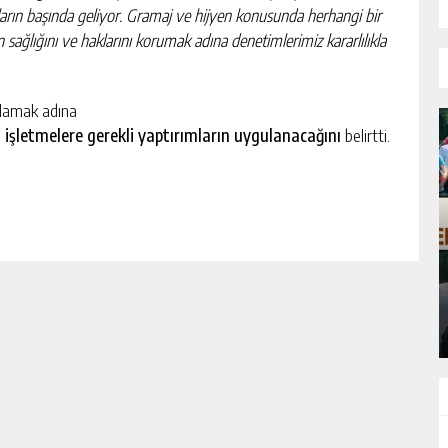
nuların başında geliyor. Gramaj ve hijyen konusunda herhangi bir
n sağlığını ve haklarını korumak adına denetimlerimiz kararlılıkla
ğlamak adına
 işletmelere gerekli yaptırımların uygulanacağını
belirtti.
KADIN KOOPERATİFLERİ VE
GİRİŞİMCİLER ZTSO’DA BİR ARAYA
GELDİ
GÜNLÜK HABER AKIŞI