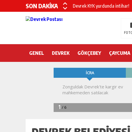
SON DAKİKA
Devrek KYK yurdunda intihar!
DEVREK’TE OTEL ODASINDA 
CHP’nin yeni genel başkanı Öz
FOTO
DEVREK BELEDİYESPOR’DA ŞOK
GENEL
DEVREK
DEVREK’TE YANGIN PANİĞİ
GÖKÇEBEY
ÇAYCUMA
KURA İÇİN 2 BAKAN ZONGULD
Devrek Engelsiz Yaşam Merkezi
DEVREK ÇATAKLI’YA TEŞEKKÜ
TTK’DA GÖÇÜK! ÇOK SAYIDA İ
DEVREK BELEDIYESI