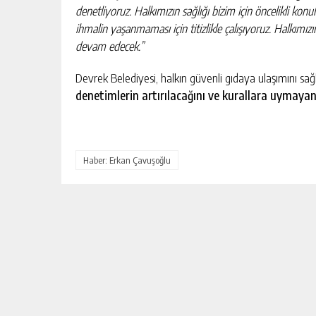
denetliyoruz. Halkımızın sağlığı bizim için öncelikli ko
ihmalin yaşanmaması için titizlikle çalışıyoruz. Halkımızı
devam edecek.”
Devrek Belediyesi, halkın güvenli gıdaya ulaşımını sa
denetimlerin artırılacağını ve kurallara uymayan
Haber: Erkan Çavuşoğlu
DEVREK’TE SAĞLIK HIZMETLERI
MASAYA YATIRILDI
GÜNLÜK HABER AKIŞI