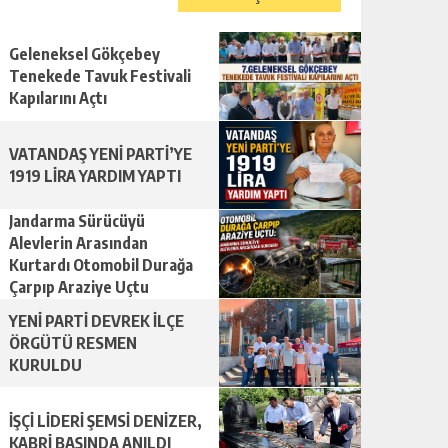
Geleneksel Gökçebey
Tenekede Tavuk Festivali
Kapılarını Açtı
VATANDAŞ YENİ PARTİ’YE
1919 LİRA YARDIM YAPTI
Jandarma Sürücüyü
Alevlerin Arasından
Kurtardı Otomobil Durağa
Çarpıp Araziye Uçtu
YENİ PARTİ DEVREK İLÇE
ÖRGÜTÜ RESMEN
KURULDU
İŞÇİ LİDERİ ŞEMSİ DENİZER,
KABRİ BAŞINDA ANILDI