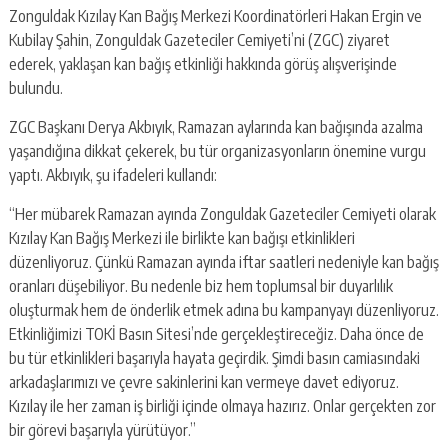
Zonguldak Kızılay Kan Bağış Merkezi Koordinatörleri Hakan Ergin ve
Kubilay Şahin, Zonguldak Gazeteciler Cemiyeti’ni (ZGC) ziyaret
ederek, yaklaşan kan bağış etkinliği hakkında görüş alışverişinde
bulundu.
ZGC Başkanı Derya Akbıyık, Ramazan aylarında kan bağışında azalma
yaşandığına dikkat çekerek, bu tür organizasyonların önemine vurgu
yaptı. Akbıyık, şu ifadeleri kullandı:
“Her mübarek Ramazan ayında Zonguldak Gazeteciler Cemiyeti olarak
Kızılay Kan Bağış Merkezi ile birlikte kan bağışı etkinlikleri
düzenliyoruz. Çünkü Ramazan ayında iftar saatleri nedeniyle kan bağış
oranları düşebiliyor. Bu nedenle biz hem toplumsal bir duyarlılık
oluşturmak hem de önderlik etmek adına bu kampanyayı düzenliyoruz.
Etkinliğimizi TOKİ Basın Sitesi’nde gerçekleştireceğiz. Daha önce de
bu tür etkinlikleri başarıyla hayata geçirdik. Şimdi basın camiasındaki
arkadaşlarımızı ve çevre sakinlerini kan vermeye davet ediyoruz.
Kızılay ile her zaman iş birliği içinde olmaya hazırız. Onlar gerçekten zor
bir görevi başarıyla yürütüyor.”