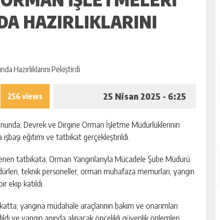
DA HAZIRLIKLARINI
25 Nisan 2025 - 6:25
256 views
unda, Devrek ve Dirgine Orman İşletme Müdürlüklerinin
başı eğitimi ve tatbikat gerçekleştirildi.
enen tatbikata; Orman Yangınlarıyla Mücadele Şube Müdürü
ürleri, teknik personeller, orman muhafaza memurları, yangın
ir ekip katıldı.
katta; yangına müdahale araçlarının bakım ve onarımları
edildi ve yangın anında alınacak öncelikli güvenlik önlemleri