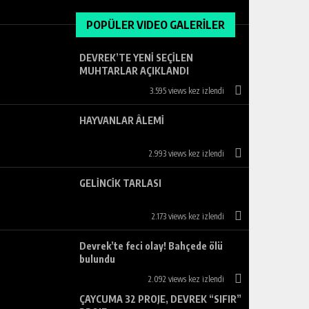
POPÜLER VIDEO GALERİLER
DEVREK’TE YENİ SEÇİLEN
MUHTARLAR AÇIKLANDI
3.595 views kez izlendi
HAYVANLAR ÂLEMİ
2.993 views kez izlendi
GELİNCİK TARLASI
2.173 views kez izlendi
Devrek’te feci olay! Bahçede ölü
bulundu
2.092 views kez izlendi
ÇAYCUMA 32 PROJE, DEVREK “SIFIR”