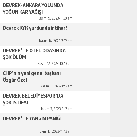
DEVREK-ANKARA YOLUNDA
YOĞUN KAR YAĞIŞI
Kasım 19, 2023-11:50 am
Devrek KYK yurdunda intihar!
Kasım 14, 2023-7:32 am
DEVREK’TE OTEL ODASINDA
ŞOK ÖLÜM
Kasım 12, 2023-10:53 am
CHP’nin yeni genel başkanı
Özgür Özel
Kasım 5, 2023-9:53 am
DEVREK BELEDİYESPOR’DA
ŞOK İSTİFA!
Kasım 3, 2023-8:17 am
DEVREK’TE YANGIN PANİĞİ
Ekim 17, 2023-11:43 am