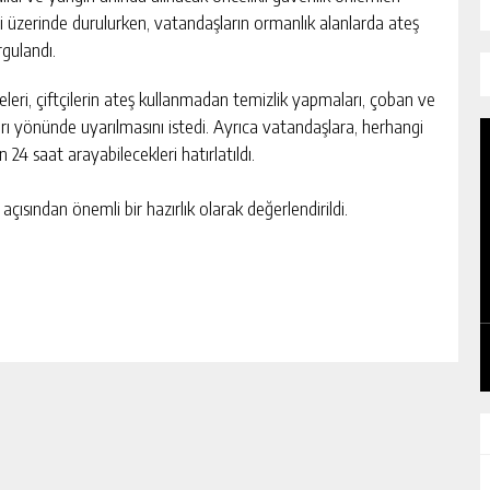
eri üzerinde durulurken, vatandaşların ormanlık alanlarda ateş
gulandı.
meleri, çiftçilerin ateş kullanmadan temizlik yapmaları, çoban ve
rı yönünde uyarılmasını istedi. Ayrıca vatandaşlara, herhangi
n 24 saat arayabilecekleri hatırlatıldı.
ısından önemli bir hazırlık olarak değerlendirildi.
ALAR
İŞÇİ LİDERİ ŞEMSİ DENİZER, KABRİ
BAŞINDA ANILDI
GÜNLÜK HABER AKIŞI