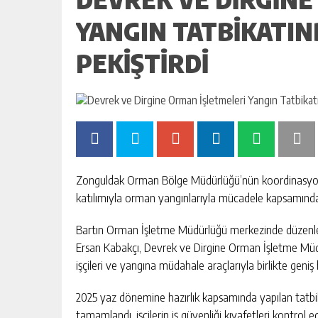
YANGIN TATBIKATIN
PEKIŞTIRDI
Zonguldak Orman Bölge Müdürlüğü’nün koordinasyon
katılımıyla orman yangınlarıyla mücadele kapsamında iş
Bartın Orman İşletme Müdürlüğü merkezinde düzenl
Ersan Kabakçı, Devrek ve Dirgine Orman İşletme Müd
işçileri ve yangına müdahale araçlarıyla birlikte geniş b
2025 yaz dönemine hazırlık kapsamında yapılan tatbi
tamamlandı, işçilerin iş güvenliği kıyafetleri kontrol 