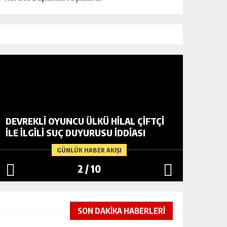
DEVREKLİ OYUNCU ÜLKÜ HİLAL ÇİFTÇİ
DEVREK
İLE İLGİLİ SUÇ DUYURUSU İDDİASI
TIĞ’DA
GÜNLÜK HABER AKIŞI
2
/
10
SON DAKİKA HABERLERİ