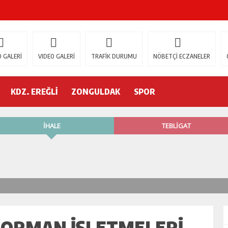
ŞOK ÖLÜM
gür Özel
 GALERİ
VIDEO GALERİ
TRAFİK DURUMU
NÖBETÇİ ECZANELER
 İSTİFA!
KDZ. EREĞLİ
ZONGULDAK
SPOR
AK’A GELİYOR!
’nde neler oluyor?
R ETTİ
ŞÇİ GÖÇÜK ALTINDA!
 ORMAN İŞLETMELERI