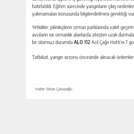
hatırlatıldı. Eğitim sürecinde yangınların çıkış nedenl
yakmamaları konusunda bilgilendirilmesi gerektiği vur
Yetkililer; piknikçilerin orman parklarında vakit geçir
avcıların ise ormanlık alanlarda ateşten uzak durmala
bir olumsuz durumda
ALO 112
Acil Çağrı Hattı’nı 7 gü
Tatbikat, yangın sezonu öncesinde alınacak önlemler aç
DEVREK’TE DEVAM EDEN ÇALIŞM
YERINDE İNCELENDI
Haber: Erkan Çavuşoğlu
GÜNLÜK HABER AKIŞI