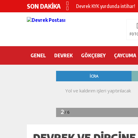
SON DAKİKA
Devrek KYK yurdunda intihar!
DEVREK’TE OTEL ODASINDA 
CHP’nin yeni genel başkanı Öz
FOTO
DEVREK BELEDİYESPOR’DA ŞOK
GENEL
DEVREK
DEVREK’TE YANGIN PANİĞİ
GÖKÇEBEY
ÇAYCUMA
KURA İÇİN 2 BAKAN ZONGULD
Devrek Engelsiz Yaşam Merkezi
DEVREK ÇATAKLI’YA TEŞEKKÜ
TTK’DA GÖÇÜK! ÇOK SAYIDA İ
DEVREK VE DIRGINE