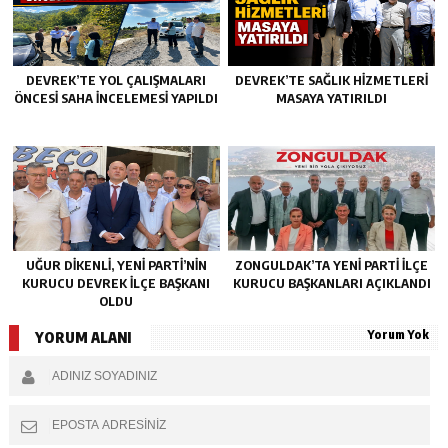
DEVREK’TE YOL ÇALIŞMALARI
DEVREK’TE SAĞLIK HIZMETLERI
ÖNCESI SAHA İNCELEMESI YAPILDI
MASAYA YATIRILDI
UĞUR DİKENLİ, YENİ PARTİ’NİN
ZONGULDAK’TA YENI PARTI İLÇE
KURUCU DEVREK İLÇE BAŞKANI
KURUCU BAŞKANLARI AÇIKLANDI
OLDU
Yorum Yok
YORUM ALANI