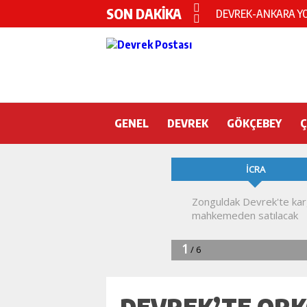
SON DAKİKA
DEVREK-ANKARA YO
Devrek KYK yurdunda
DEVREK’TE OTEL O
CHP’nin yeni genel 
GENEL
DEVREK
DEVREK BELEDİYESP
GÖKÇEBEY
DEVREK’TE YANGIN 
KURA İÇİN 2 BAKAN
Devrek Engelsiz Yaş
DEVREK ÇATAKLI’Y
TTK’DA GÖÇÜK! ÇOK
DEVREK’TE OR