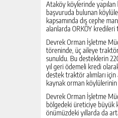
Ataköy köylerinde yapılan b
başvuruda bulunan köylüler
kapsamında dış cephe mant
alanlarda ORKÖY kredileri t
Devrek Orman İşletme Müd
töreninde, üç aileye traktör
sunuldu. Bu desteklerin 220 b
yıl geri ödemeli kredi olar
destek traktör alımları için 
kaynak orman köylülerinin
Devrek Orman İşletme Müdür
bölgedeki üreticiye büyük k
önümüzdeki yıllarda da arta