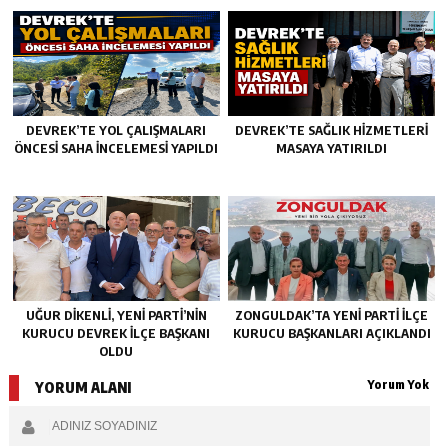
DEVREK’TE YOL ÇALIŞMALARI
DEVREK’TE SAĞLIK HIZMETLERI
ÖNCESI SAHA İNCELEMESI YAPILDI
MASAYA YATIRILDI
UĞUR DİKENLİ, YENİ PARTİ’NİN
ZONGULDAK’TA YENI PARTI İLÇE
KURUCU DEVREK İLÇE BAŞKANI
KURUCU BAŞKANLARI AÇIKLANDI
OLDU
Yorum Yok
YORUM ALANI