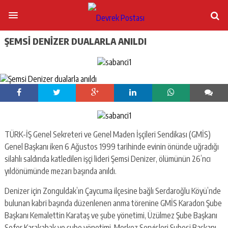
ŞEMSI DENIZER DUALARLA ANILDI
TÜRK-İŞ Genel Sekreteri ve Genel Maden İşçileri Sendikası (GMİS)
Genel Başkanı iken 6 Ağustos 1999 tarihinde evinin önünde uğradığı
silahlı saldırıda katledilen işçi lideri Şemsi Denizer, ölümünün 26’ncı
yıldönümünde mezarı başında anıldı.
Denizer için Zonguldak’ın Çaycuma ilçesine bağlı Serdaroğlu Köyü’nde
bulunan kabri başında düzenlenen anma törenine GMİS Karadon Şube
Başkanı Kemalettin Karataş ve şube yönetimi, Üzülmez Şube Başkanı
Sefer Karakabak ve şube yönetimi, Merkez Servisleri Şubesi Başkanı