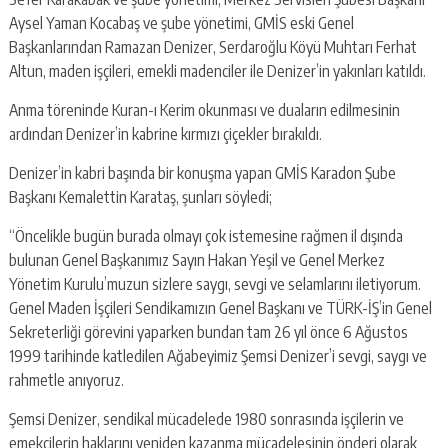
Aysel Yaman Kocabaş ve şube yönetimi, GMİS eski Genel
Başkanlarından Ramazan Denizer, Serdaroğlu Köyü Muhtarı Ferhat
Altun, maden işçileri, emekli madenciler ile Denizer’in yakınları katıldı.
Anma töreninde Kuran-ı Kerim okunması ve duaların edilmesinin
ardından Denizer’in kabrine kırmızı çiçekler bırakıldı.
Denizer’in kabri başında bir konuşma yapan GMİS Karadon Şube
Başkanı Kemalettin Karataş, şunları söyledi;
“Öncelikle bugün burada olmayı çok istemesine rağmen il dışında
bulunan Genel Başkanımız Sayın Hakan Yeşil ve Genel Merkez
Yönetim Kurulu’muzun sizlere saygı, sevgi ve selamlarını iletiyorum.
Genel Maden İşçileri Sendikamızın Genel Başkanı ve TÜRK-İŞ’in Genel
Sekreterliği görevini yaparken bundan tam 26 yıl önce 6 Ağustos
1999 tarihinde katledilen Ağabeyimiz Şemsi Denizer’i sevgi, saygı ve
rahmetle anıyoruz.
Şemsi Denizer, sendikal mücadelede 1980 sonrasında işçilerin ve
emekçilerin haklarını yeniden kazanma mücadelesinin önderi olarak