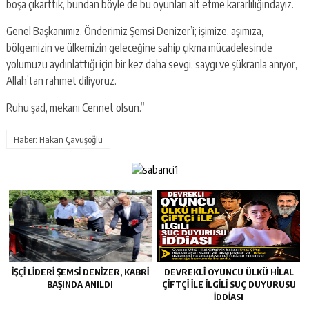
boşa çıkarttık, bundan böyle de bu oyunları alt etme kararlılığındayız.
Genel Başkanımız, Önderimiz Şemsi Denizer’i; işimize, aşımıza,
bölgemizin ve ülkemizin geleceğine sahip çıkma mücadelesinde
yolumuzu aydınlattığı için bir kez daha sevgi, saygı ve şükranla anıyor,
Allah’tan rahmet diliyoruz.
Ruhu şad, mekanı Cennet olsun.”
Haber: Hakan Çavuşoğlu
İŞÇİ LİDERİ ŞEMSİ DENİZER, KABRİ
DEVREKLİ OYUNCU ÜLKÜ HİLAL
BAŞINDA ANILDI
ÇİFTÇİ İLE İLGİLİ SUÇ DUYURUSU
İDDİASI