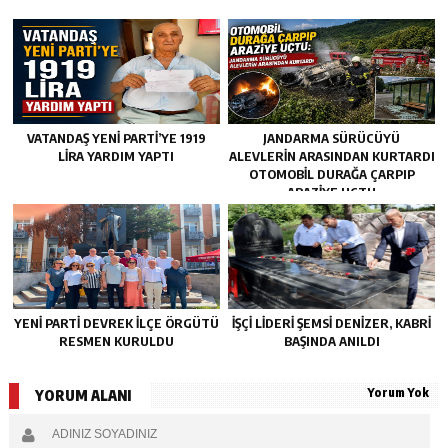
VATANDAŞ YENİ PARTİ’YE 1919
JANDARMA SÜRÜCÜYÜ
LİRA YARDIM YAPTI
ALEVLERIN ARASINDAN KURTARDI
OTOMOBIL DURAĞA ÇARPIP
ARAZIYE UÇTU
YENİ PARTİ DEVREK İLÇE ÖRGÜTÜ
İŞÇİ LİDERİ ŞEMSİ DENİZER, KABRİ
RESMEN KURULDU
BAŞINDA ANILDI
Yorum Yok
YORUM ALANI