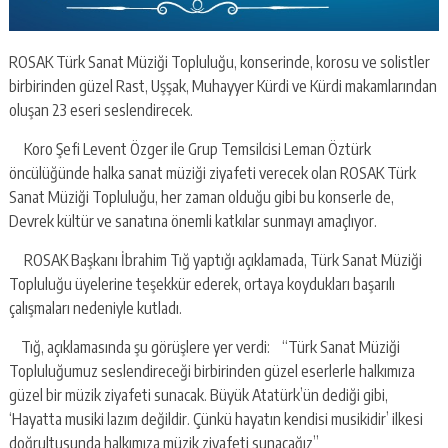
ROSAK Türk Sanat Müziği Topluluğu, konserinde, korosu ve solistler
birbirinden güzel Rast, Uşşak, Muhayyer Kürdi ve Kürdi makamlarından
oluşan 23 eseri seslendirecek.
Koro Şefi Levent Özger ile Grup Temsilcisi Leman Öztürk
öncülüğünde halka sanat müziği ziyafeti verecek olan ROSAK Türk
Sanat Müziği Topluluğu, her zaman olduğu gibi bu konserle de,
Devrek kültür ve sanatına önemli katkılar sunmayı amaçlıyor.
ROSAK Başkanı İbrahim Tığ yaptığı açıklamada, Türk Sanat Müziği
Topluluğu üyelerine teşekkür ederek, ortaya koydukları başarılı
çalışmaları nedeniyle kutladı.
Tığ, açıklamasında şu görüşlere yer verdi: “Türk Sanat Müziği
Topluluğumuz seslendireceği birbirinden güzel eserlerle halkımıza
güzel bir müzik ziyafeti sunacak. Büyük Atatürk’ün dediği gibi,
‘Hayatta musiki lazım değildir. Çünkü hayatın kendisi musikidir’ ilkesi
doğrultusunda halkımıza müzik ziyafeti sunacağız”