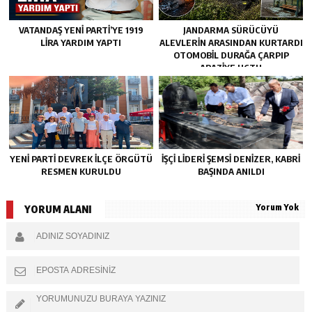
VATANDAŞ YENİ PARTİ’YE 1919
JANDARMA SÜRÜCÜYÜ
LİRA YARDIM YAPTI
ALEVLERIN ARASINDAN KURTARDI
OTOMOBIL DURAĞA ÇARPIP
ARAZIYE UÇTU
YENİ PARTİ DEVREK İLÇE ÖRGÜTÜ
İŞÇİ LİDERİ ŞEMSİ DENİZER, KABRİ
RESMEN KURULDU
BAŞINDA ANILDI
Yorum Yok
YORUM ALANI