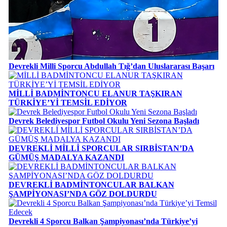
Devrekli Milli Sporcu Abdullah Tığ’dan Uluslararası Başarı
MİLLİ BADMİNTONCU ELANUR TAŞKIRAN
TÜRKİYE’Yİ TEMSİL EDİYOR
Devrek Belediyespor Futbol Okulu Yeni Sezona Başladı
DEVREKLİ MİLLİ SPORCULAR SIRBİSTAN’DA
GÜMÜŞ MADALYA KAZANDI
DEVREKLİ BADMİNTONCULAR BALKAN
ŞAMPİYONASI’NDA GÖZ DOLDURDU
Devrekli 4 Sporcu Balkan Şampiyonası’nda Türkiye’yi