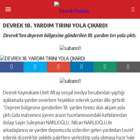
DEVREK 18. YARDIM TIRINI YOLA ÇIKARDI
Devrek’ten deprem bölgesine gönderilen 18. yardım tırı yola çıktı.
Devrek Kaymakamı Ümit Altay sosyal medya hesabından yaptığı
açıklamada yardım severlere teşekkür ederek şunları dile getirdi:
“Deprem bölgesine gönderilen 18. yardım tırımız dün akşam yola
çıktı.Gıda malzemesi içeren aracın hazırlanmasındaki katkılarından
dolayı Sayın Süleyman NARLIOĞLU , Nilcan NARLIOĞLU ile
arkadaşlarına ve yardım depomuzda sizlerden gelen yardımları tasnif
ederek düzenli bir şekilde paletlere yerleştirip yola çıkmaya hazır hale