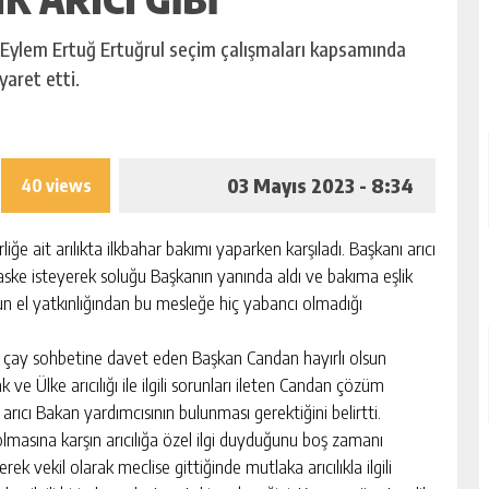
 Eylem Ertuğ Ertuğrul seçim çalışmaları kapsamında
yaret etti.
03 Mayıs 2023 - 8:34
40 views
e ait arılıkta ilkbahar bakımı yaparken karşıladı. Başkanı arıcı
ske isteyerek soluğu Başkanın yanında aldı ve bakıma eşlik
un el yatkınlığından bu mesleğe hiç yabancı olmadığı
l’u çay sohbetine davet eden Başkan Candan hayırlı olsun
e Ülke arıcılığı ile ilgili sorunları ileten Candan çözüm
arıcı Bakan yardımcısının bulunması gerektiğini belirtti.
olmasına karşın arıcılığa özel ilgi duyduğunu boş zamanı
k vekil olarak meclise gittiğinde mutlaka arıcılıkla ilgili