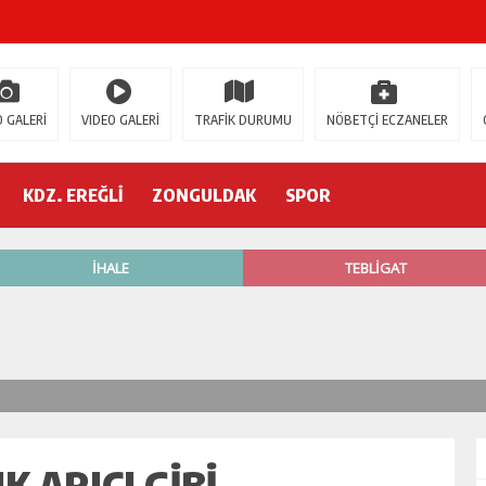
ŞOK ÖLÜM
gür Özel
 GALERİ
VIDEO GALERİ
TRAFİK DURUMU
NÖBETÇİ ECZANELER
 İSTİFA!
KDZ. EREĞLİ
ZONGULDAK
SPOR
AK’A GELİYOR!
’nde neler oluyor?
R ETTİ
ŞÇİ GÖÇÜK ALTINDA!
K ARICI GİBİ