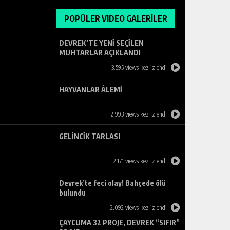
POPÜLER VIDEO GALERİLER
DEVREK’TE YENİ SEÇİLEN
MUHTARLAR AÇIKLANDI
3.595 views kez izlendi
HAYVANLAR ÂLEMİ
2.993 views kez izlendi
GELİNCİK TARLASI
2.171 views kez izlendi
Devrek’te feci olay! Bahçede ölü
bulundu
2.092 views kez izlendi
ÇAYCUMA 32 PROJE, DEVREK “SIFIR”