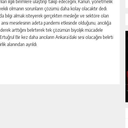
ları ilgili birimlere ulaştırıp takip edeceğini, Kanun, yönetmelik
si vekili olmanın sorunların çözümü daha kolay olacaktır dedi.
kında bilgi almak isteyerek gerçekten mesleğe ve sektöre olan
 arısı meselesinin adeta pandemi etkisinde olduğunu, arıcılığa
giderek arttığını belirterek tek çözümün biyoljik mücadele
rtuğrul Bir kez daha arıcıların Ankara’daki sesi olacağını belirti
ik alanından ayrıldı.
ALAR
İŞÇİ LİDERİ ŞEMSİ DENİZER, KABRİ
BAŞINDA ANILDI
GÜNLÜK HABER AKIŞI