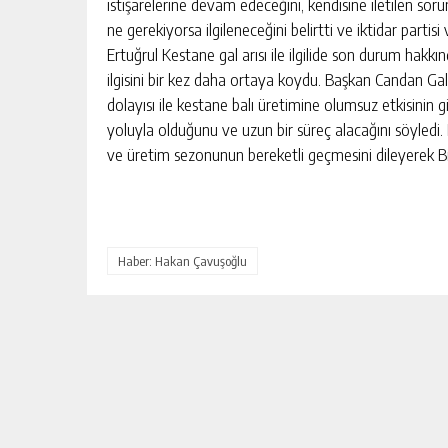
istişarelerine devam edeceğini, kendisine iletilen sorun
ne gerekiyorsa ilgileneceğini belirtti ve iktidar parti
Ertuğrul Kestane gal arısı ile ilgilide son durum hak
ilgisini bir kez daha ortaya koydu. Başkan Candan Gal
dolayısı ile kestane balı üretimine olumsuz etkisinin 
yoluyla olduğunu ve uzun bir süreç alacağını söyledi. E
ve üretim sezonunun bereketli geçmesini dileyerek Birl
DEVREK’TE DEVAM EDEN ÇALIŞM
YERINDE İNCELENDI
Haber: Hakan Çavuşoğlu
GÜNLÜK HABER AKIŞI