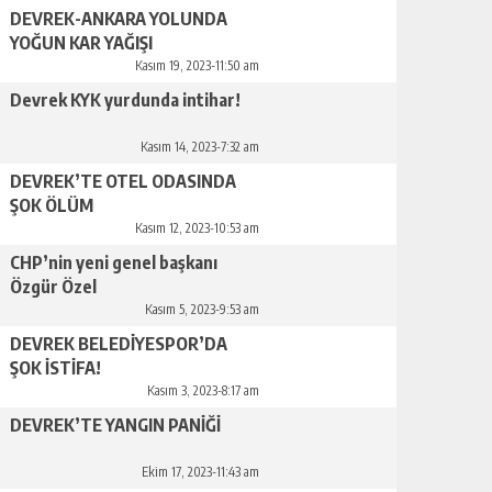
DEVREK-ANKARA YOLUNDA
YOĞUN KAR YAĞIŞI
Kasım 19, 2023-11:50 am
Devrek KYK yurdunda intihar!
Kasım 14, 2023-7:32 am
DEVREK’TE OTEL ODASINDA
ŞOK ÖLÜM
Kasım 12, 2023-10:53 am
CHP’nin yeni genel başkanı
Özgür Özel
Kasım 5, 2023-9:53 am
DEVREK BELEDİYESPOR’DA
ŞOK İSTİFA!
Kasım 3, 2023-8:17 am
DEVREK’TE YANGIN PANİĞİ
Ekim 17, 2023-11:43 am