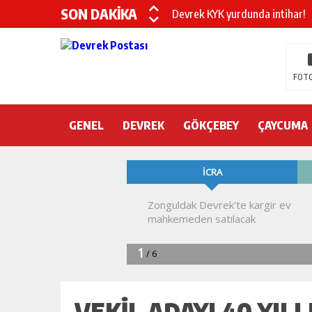
SON DAKİKA
Devrek KYK yurdunda intihar!
DEVREK’TE OTEL ODASINDA 
CHP’nin yeni genel başkanı Öz
FOTO
DEVREK BELEDİYESPOR’DA ŞOK
GENEL
DEVREK
DEVREK’TE YANGIN PANİĞİ
GÖKÇEBEY
ÇAYCUMA
KURA İÇİN 2 BAKAN ZONGULD
Devrek Engelsiz Yaşam Merkezi
DEVREK ÇATAKLI’YA TEŞEKKÜ
TTK’DA GÖÇÜK! ÇOK SAYIDA İ
VEKİL ADAYI 40 YILLI