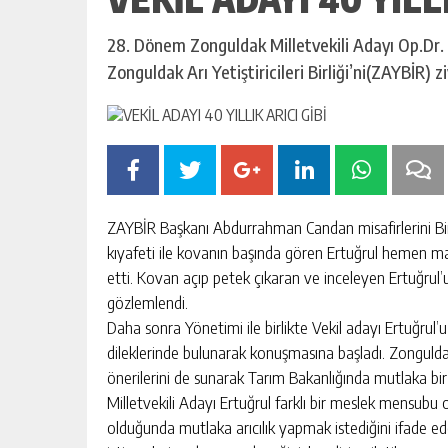
28. Dönem Zonguldak Milletvekili Adayı Op.Dr.
Zonguldak Arı Yetiştiricileri Birliği’ni(ZAYBİR) zi
ZAYBİR Başkanı Abdurrahman Candan misafirlerini Birliğ
kıyafeti ile kovanın başında gören Ertuğrul hemen ma
etti. Kovan açıp petek çıkaran ve inceleyen Ertuğrul’
gözlemlendi.
Daha sonra Yönetimi ile birlikte Vekil adayı Ertuğru
dileklerinde bulunarak konuşmasına başladı. Zonguldak v
önerilerini de sunarak Tarım Bakanlığında mutlaka bir 
Milletvekili Adayı Ertuğrul farklı bir meslek mensubu 
olduğunda mutlaka arıcılık yapmak istediğini ifade edere