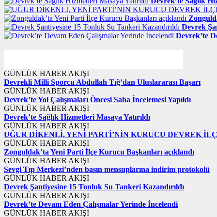
Devrek’te Sağlık Hi
Zongulda
Devrek Şan
Devrek’te D
GÜNLÜK HABER AKIŞI
Devrekli Milli Sporcu Abdullah Tığ’dan Uluslararası Başarı
GÜNLÜK HABER AKIŞI
Devrek’te Yol Çalışmaları Öncesi Saha İncelemesi Yapıldı
GÜNLÜK HABER AKIŞI
Devrek’te Sağlık Hizmetleri Masaya Yatırıldı
GÜNLÜK HABER AKIŞI
UĞUR DİKENLİ, YENİ PARTİ’NİN KURUCU DEVREK İL
GÜNLÜK HABER AKIŞI
Zonguldak’ta Yeni Parti İlçe Kurucu Başkanları açıklandı
GÜNLÜK HABER AKIŞI
Sevgi Tıp Merkezi’nden basın mensuplarına indirim protokolü
GÜNLÜK HABER AKIŞI
Devrek Şantiyesine 15 Tonluk Su Tankeri Kazandırıldı
GÜNLÜK HABER AKIŞI
Devrek’te Devam Eden Çalışmalar Yerinde İncelendi
GÜNLÜK HABER AKIŞI