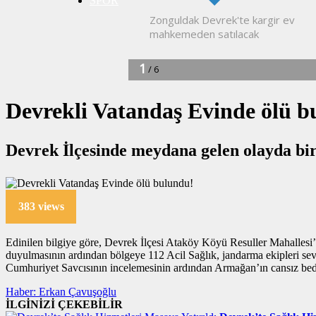
SPOR
Devrekli Vatandaş Evinde ölü b
Devrek İlçesinde meydana gelen olayda bir 
383 views
Edinilen bilgiye göre, Devrek İlçesi Ataköy Köyü Resuller Mahallesi
duyulmasının ardından bölgeye 112 Acil Sağlık, jandarma ekipleri sevk
Cumhuriyet Savcısının incelemesinin ardından Armağan’ın cansız beden
Haber: Erkan Çavuşoğlu
İLGİNİZİ ÇEKEBİLİR