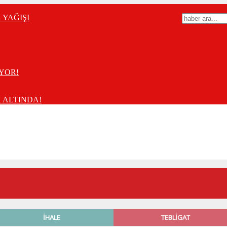
YAĞIŞI
YOR!
 ALTINDA!