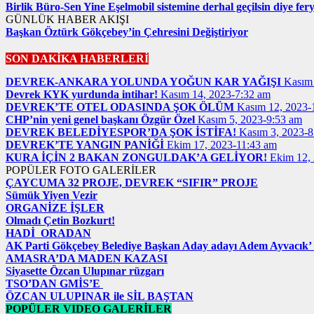
Birlik Büro-Sen Yine Eşelmobil sistemine derhal geçilsin diye ferya
GÜNLÜK HABER AKIŞI
Başkan Öztürk Gökçebey’in Çehresini Değiştiriyor
SON DAKİKA HABERLERİ
DEVREK-ANKARA YOLUNDA YOĞUN KAR YAĞIŞI
Kasım 
Devrek KYK yurdunda intihar!
Kasım 14, 2023-7:32 am
DEVREK’TE OTEL ODASINDA ŞOK ÖLÜM
Kasım 12, 2023-
CHP’nin yeni genel başkanı Özgür Özel
Kasım 5, 2023-9:53 am
DEVREK BELEDİYESPOR’DA ŞOK İSTİFA!
Kasım 3, 2023-8
DEVREK’TE YANGIN PANİĞİ
Ekim 17, 2023-11:43 am
KURA İÇİN 2 BAKAN ZONGULDAK’A GELİYOR!
Ekim 12,
POPÜLER FOTO GALERİLER
ÇAYCUMA 32 PROJE, DEVREK “SIFIR” PROJE
Sümük Yiyen Vezir
ORGANİZE İŞLER
Olmadı Çetin Bozkurt!
HADİ ORADAN
AK Parti Gökçebey Belediye Başkan Aday adayı Adem Ayvacık’
AMASRA’DA MADEN KAZASI
Siyasette Özcan Ulupınar rüzgarı
TSO’DAN GMİS’E
ÖZCAN ULUPINAR ile SİL BAŞTAN
POPÜLER VIDEO GALERİLER