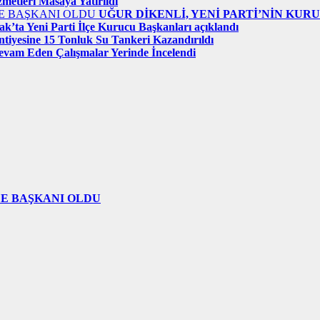
zmetleri Masaya Yatırıldı
UĞUR DİKENLİ, YENİ PARTİ’NİN KUR
k’ta Yeni Parti İlçe Kurucu Başkanları açıklandı
tiyesine 15 Tonluk Su Tankeri Kazandırıldı
evam Eden Çalışmalar Yerinde İncelendi
ÇE BAŞKANI OLDU